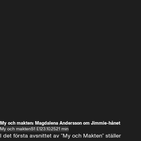
My och makten: Magdalena Andersson om Jimmie-hånet
My och makten
S1 E1
23.10.25
21 min
I det första avsnittet av ”My och Makten” ställer 