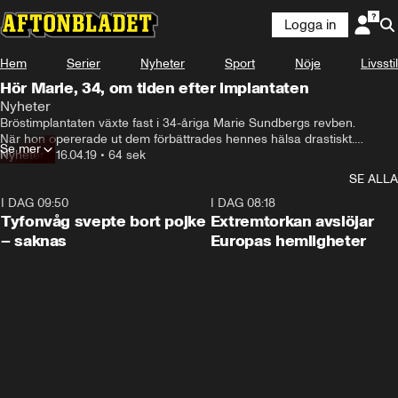
Logga in
Hem
Serier
Nyheter
Sport
Nöje
Livsstil
Hör Marie, 34, om tiden efter implantaten
Nyheter
Bröstimplantaten växte fast i 34-åriga Marie Sundbergs revben.

När hon opererade ut dem förbättrades hennes hälsa drastiskt.

Se mer
– Från att ha varit nässpraysberoende i tio år har jag inte behövt 
Nyheter
•
16.04.19
•
64 sek
använda det en enda gång, säger Marie Sundberg.
SE ALLA
I DAG 09:50
0:53
I DAG 08:18
Tyfonvåg svepte bort pojke
Extremtorkan avslöjar
– saknas
Europas hemligheter