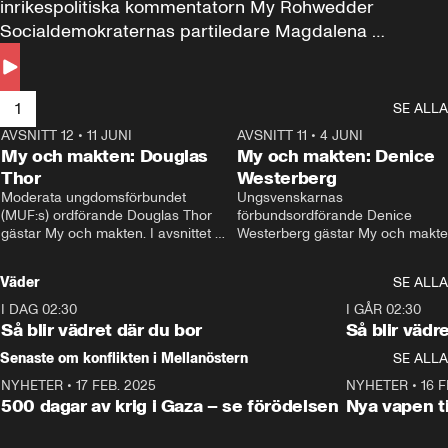
inrikespolitiska kommentatorn My Rohwedder 
Socialdemokraternas partiledare Magdalena 
Andersson till svars.
1
SE ALLA
AVSNITT 12
•
11 JUNI
26:27
AVSNITT 11
•
4 JUNI
2
My och makten: Douglas
My och makten: Denice
Thor
Westerberg
Moderata ungdomsförbundet 
Ungsvenskarnas 
(MUF:s) ordförande Douglas Thor 
förbundsordförande Denice 
gästar My och makten. I avsnittet 
Westerberg gästar My och makten.
diskuteras tonårsutvisningarna och 
avsnittet diskuteras migrationsfrå
hur Moderaterna ska locka väljare till 
och hur SD ska locka kvinnliga 
Väder
SE ALLA
valet i höst. 
väljare. 
I DAG 02:30
1:06
I GÅR 02:30
Så blir vädret där du bor
Så blir vädr
Senaste om konflikten i Mellanöstern
SE ALLA
NYHETER
•
17 FEB. 2025
0:45
NYHETER
•
16 F
500 dagar av krig i Gaza – se förödelsen
Nya vapen ti