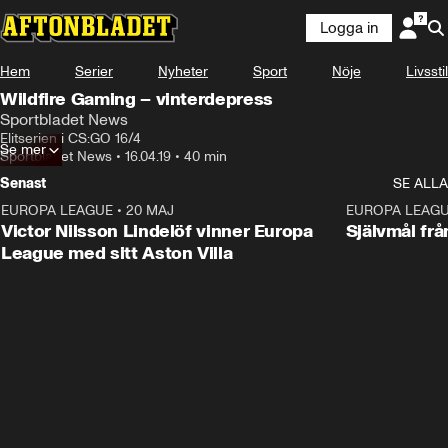
Logga in
Hem
Serier
Nyheter
Sport
Nöje
Livsstil
Wildfire Gaming – vinterdepress
Sportbladet News
Elitserien i CS:GO 16/4
Se mer
Sportbladet News
•
16.04.19
•
40 min
Senast
SE ALLA
EUROPA LEAGUE
•
20 MAJ
1:32
EUROPA LEAG
Victor Nilsson Lindelöf vinner Europa
Självmål frå
League med sitt Aston Villa