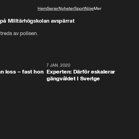
Hem
Serier
Nyheter
Sport
Nöje
Mer
Livsstil
 på Militärhögskolan avspärrat
reds av polisen.
1:13
7 JAN. 2020
4:0
n loss – fast hon
Experten: Därför eskalerar
gängvåldet i Sverige