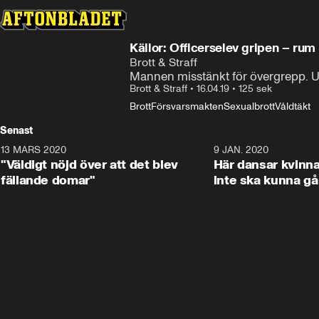
Källor: Officerselev gripen – rum
Brott & Straff
Mannen misstänkt för övergrepp. Ut
Brott & Straff
•
16.04.19
•
125 sek
Brott
Försvarsmakten
Sexualbrott
Våldtäkt
Senast
13 MARS 2020
1:17
9 JAN. 2020
"Väldigt nöjd över att det blev
Här dansar kvinna
fällande domar"
inte ska kunna gå