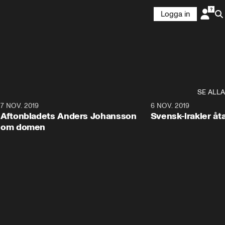
Logga in
SE ALLA
2
7 NOV. 2019
6 NOV. 2019
Aftonbladets Anders Johansson
Svensk-irakier åta
om domen