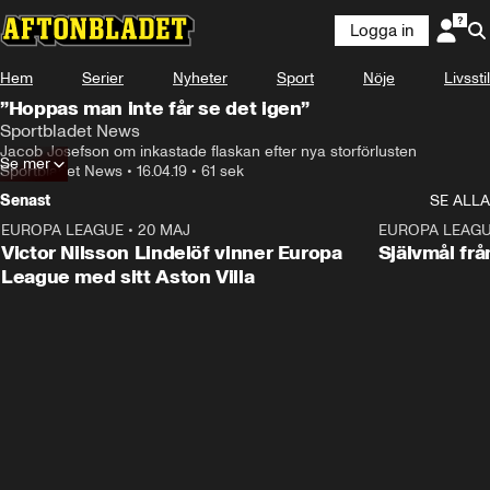
Logga in
Hem
Serier
Nyheter
Sport
Nöje
Livsstil
”Hoppas man inte får se det igen”
Sportbladet News
Jacob Josefson om inkastade flaskan efter nya storförlusten
Se mer
Sportbladet News
•
16.04.19
•
61 sek
Senast
SE ALLA
EUROPA LEAGUE
•
20 MAJ
1:32
EUROPA LEAG
Victor Nilsson Lindelöf vinner Europa
Självmål frå
League med sitt Aston Villa