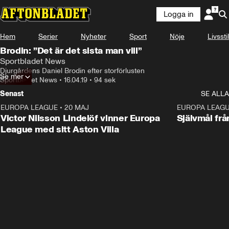
Logga in
Hem
Serier
Nyheter
Sport
Nöje
Livsstil
Brodin: ”Det är det sista man vill”
Sportbladet News
Djurgårdens Daniel Brodin efter storförlusten
Se mer
Sportbladet News
•
16.04.19
•
94 sek
Senast
SE ALLA
EUROPA LEAGUE
•
20 MAJ
1:32
EUROPA LEAG
Victor Nilsson Lindelöf vinner Europa
Självmål frå
League med sitt Aston Villa