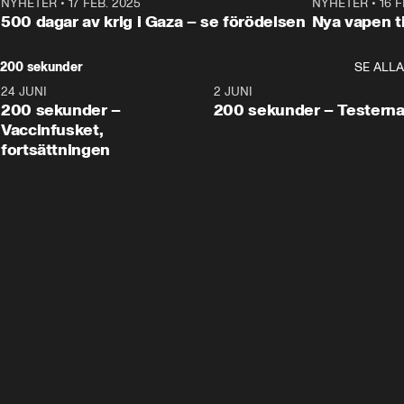
NYHETER
•
17 FEB. 2025
0:45
NYHETER
•
16 F
500 dagar av krig i Gaza – se förödelsen
Nya vapen ti
200 sekunder
SE ALLA
24 JUNI
5:00
2 JUNI
200 sekunder –
200 sekunder – Testern
Vaccinfusket,
fortsättningen