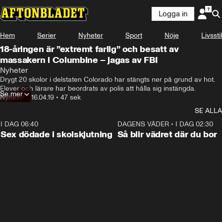
Logga in
Hem
Serier
Nyheter
Sport
Nöje
Livsstil
18-åringen är ”extremt farlig” och besatt av
massakern i Columbine – jagas av FBI
Nyheter
Drygt 20 skolor i delstaten Colorado har stängts ner på grund av hot. 
Elever och lärare har beordrats av polis att hålla sig instängda.
Se mer
Nyheter
•
16.04.19
•
47 sek
SE ALLA
I DAG 06:40
0:35
DAGENS VÄDER
•
I DAG 02:30
Sex dödade i skolskjutning
Så blir vädret där du bor