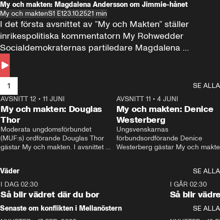
My och makten: Magdalena Andersson om Jimmie-hånet
My och makten
S1 E1
23.10.25
21 min
I det första avsnittet av ”My och Makten” ställer 
inrikespolitiska kommentatorn My Rohwedder 
Socialdemokraternas partiledare Magdalena 
Andersson till svars.
1
SE ALLA
AVSNITT 12
•
11 JUNI
26:27
AVSNITT 11
•
4 JUNI
2
My och makten: Douglas
My och makten: Denice
Thor
Westerberg
Moderata ungdomsförbundet 
Ungsvenskarnas 
(MUF:s) ordförande Douglas Thor 
förbundsordförande Denice 
gästar My och makten. I avsnittet 
Westerberg gästar My och makten.
diskuteras tonårsutvisningarna och 
avsnittet diskuteras migrationsfrå
hur Moderaterna ska locka väljare till 
och hur SD ska locka kvinnliga 
Väder
SE ALLA
valet i höst. 
väljare. 
I DAG 02:30
1:06
I GÅR 02:30
Så blir vädret där du bor
Så blir vädr
Senaste om konflikten i Mellanöstern
SE ALLA