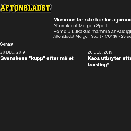
Mamman får rubriker för agera
Aftonbladet Morgon Sport
Romelu Lukakus mamma är väldigt gl
Aftonbladet Morgon Sport
•
17.04.19
•
29 s
Senast
20 DEC. 2019
0:44
20 DEC. 2019
Svenskens "kupp" efter målet
Kaos utbryter efte
tackling”