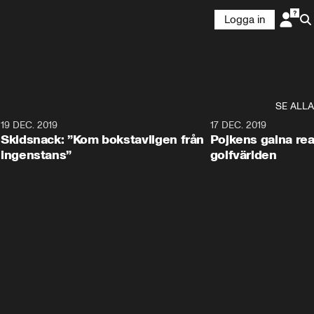
Logga in
SE ALLA
8
19 DEC. 2019
17 DEC. 2019
Skidsnack: ”Kom bokstavligen från
Pojkens galna rea
ingenstans”
golfvärlden