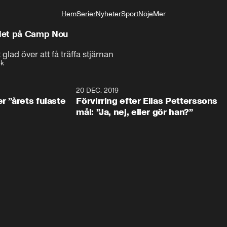
Hem
Serier
Nyheter
Sport
Nöje
Mer
Livsstil
ndet på Camp Nou
ad över att få träffa stjärnan
ek
0:49
20 DEC. 2019
1:0
r ”årets fulaste
Förvirring efter Elias Petterssons
mål: ”Ja, nej, eller gör han?”