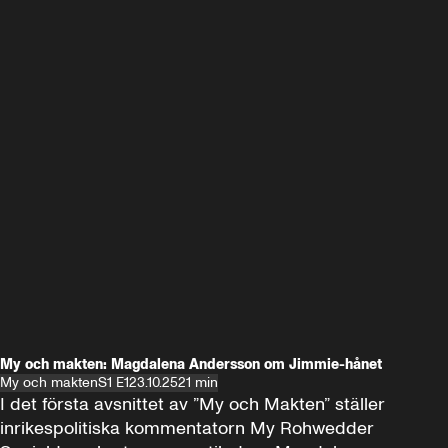
My och makten: Magdalena Andersson om Jimmie-hånet
My och makten
S1 E1
23.10.25
21 min
I det första avsnittet av ”My och Makten” ställer 
inrikespolitiska kommentatorn My Rohwedder 