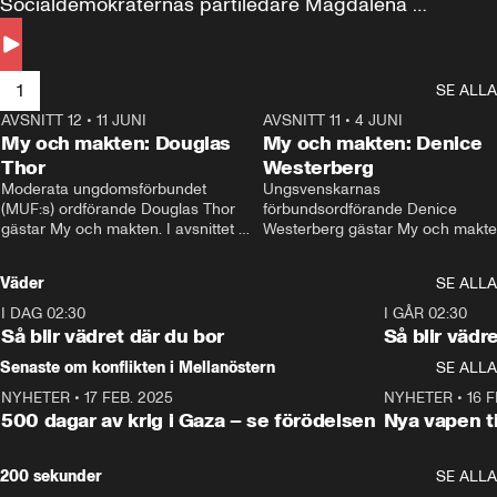
Socialdemokraternas partiledare Magdalena 
Andersson till svars.
1
SE ALLA
AVSNITT 12
•
11 JUNI
26:27
AVSNITT 11
•
4 JUNI
2
My och makten: Douglas
My och makten: Denice
Thor
Westerberg
Moderata ungdomsförbundet 
Ungsvenskarnas 
(MUF:s) ordförande Douglas Thor 
förbundsordförande Denice 
gästar My och makten. I avsnittet 
Westerberg gästar My och makten.
diskuteras tonårsutvisningarna och 
avsnittet diskuteras migrationsfrå
hur Moderaterna ska locka väljare till 
och hur SD ska locka kvinnliga 
Väder
SE ALLA
valet i höst. 
väljare. 
I DAG 02:30
1:06
I GÅR 02:30
Så blir vädret där du bor
Så blir vädr
Senaste om konflikten i Mellanöstern
SE ALLA
NYHETER
•
17 FEB. 2025
0:45
NYHETER
•
16 F
500 dagar av krig i Gaza – se förödelsen
Nya vapen ti
200 sekunder
SE ALLA