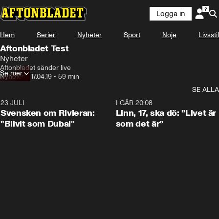
Logga in
Hem
Serier
Nyheter
Sport
Nöje
Livsstil
Aftonbladet Test
Nyheter
Aftonbladet sänder live
Se mer
Nyheter
•
17.04.19
•
59 min
SE ALLA
23 JULI
1:42
I GÅR 20:08
Svensken om Rivieran:
Linn, 17, ska dö: ”Livet är
"Blivit som Dubai"
som det är”