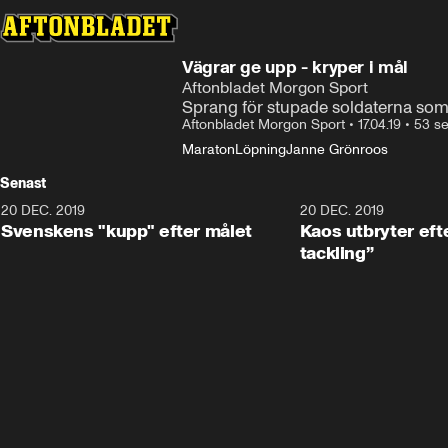
Vägrar ge upp - kryper i mål
Aftonbladet Morgon Sport
Sprang för stupade soldaterna so
Aftonbladet Morgon Sport
•
17.04.19
•
53 s
Maraton
Löpning
Janne Grönroos
Senast
20 DEC. 2019
0:44
20 DEC. 2019
Svenskens "kupp" efter målet
Kaos utbryter efte
tackling”