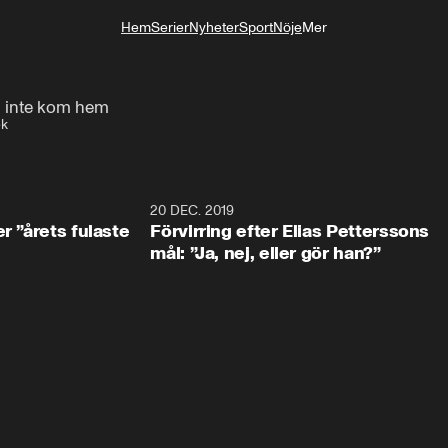
Hem
Serier
Nyheter
Sport
Nöje
Mer
Livsstil
m inte kom hem
ek
0:49
20 DEC. 2019
1:0
r ”årets fulaste
Förvirring efter Elias Petterssons
mål: ”Ja, nej, eller gör han?”