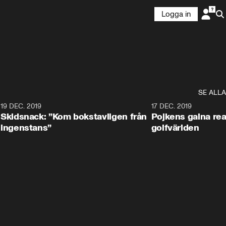
Logga in
SE ALLA
8
19 DEC. 2019
17 DEC. 2019
Skidsnack: ”Kom bokstavligen från
Pojkens galna rea
ingenstans”
golfvärlden