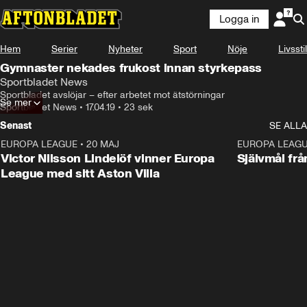
Logga in
Hem
Serier
Nyheter
Sport
Nöje
Livsstil
Gymnaster nekades frukost innan styrkepass
Sportbladet News
Sportbladet avslöjar – efter arbetet mot ätstörningar
Se mer
Sportbladet News
•
17.04.19
•
23 sek
Senast
SE ALLA
EUROPA LEAGUE
•
20 MAJ
1:32
EUROPA LEAG
Victor Nilsson Lindelöf vinner Europa
Självmål frå
League med sitt Aston Villa