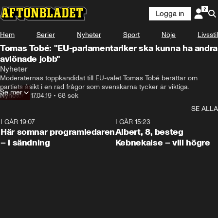
Logga in
Hem
Serier
Nyheter
Sport
Nöje
Livsstil
Tomas Tobé: "EU-parlamentariker ska kunna ha andra
avlönade jobb"
Nyheter
Moderaternas toppkandidat till EU-valet Tomas Tobé berättar om 
partiets åsikt i en rad frågor som svenskarna tycker är viktiga.
Se mer
Nyheter
•
17.04.19
•
68 sek
SE ALLA
I GÅR 19:07
0:45
I GÅR 15:23
Här somnar programledaren
Albert, 8, besteg
– i sändning
Kebnekaise – vill högre