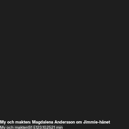
My och makten: Magdalena Andersson om Jimmie-hånet
My och makten
S1 E1
23.10.25
21 min