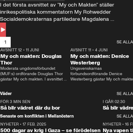
I det första avsnittet av ”My och Makten” ställer 
inrikespolitiska kommentatorn My Rohwedder 
Socialdemokraternas partiledare Magdalena 
Andersson till svars.
1
SE ALLA
AVSNITT 12
•
11 JUNI
26:27
AVSNITT 11
•
4 JUNI
2
My och makten: Douglas
My och makten: Denice
Thor
Westerberg
Moderata ungdomsförbundet 
Ungsvenskarnas 
(MUF:s) ordförande Douglas Thor 
förbundsordförande Denice 
gästar My och makten. I avsnittet 
Westerberg gästar My och makten.
diskuteras tonårsutvisningarna och 
avsnittet diskuteras migrationsfrå
hur Moderaterna ska locka väljare till 
och hur SD ska locka kvinnliga 
Väder
SE ALLA
valet i höst. 
väljare. 
FÖR 3 MIN SEN
1:06
I GÅR 02:30
Så blir vädret där du bor
Så blir vädr
Senaste om konflikten i Mellanöstern
SE ALLA
NYHETER
•
17 FEB. 2025
0:45
NYHETER
•
16 F
500 dagar av krig i Gaza – se förödelsen
Nya vapen ti