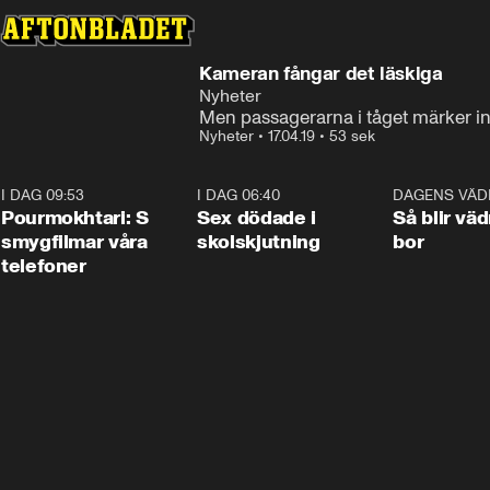
Kameran fångar det läskiga
Nyheter
Men passagerarna i tåget märker i
Nyheter
•
17.04.19
•
53 sek
I DAG 09:53
1:36
I DAG 06:40
0:47
DAGENS VÄD
Pourmokhtari: S
Sex dödade i
Så blir väd
smygfilmar våra
skolskjutning
bor
telefoner