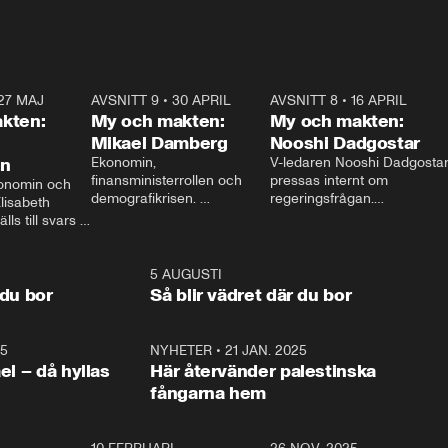
27 MAJ
3:51
AVSNITT 9
•
30 APRIL
24:00
AVSNITT 8
•
16 APRIL
25:1
kten:
My och makten:
My och makten:
Mikael Damberg
Nooshi Dadgostar
on
Ekonomin, 
V-ledaren Nooshi Dadgostar
finansministerrollen och 
pressas internt om 
onomin och 
demografikrisen. 
regeringsfrågan.

lisabeth 
Oppositionen ställs till svars 
I Aftonbladets 
ls till svars 
när Socialdemokraternas 
partiledarutfrågning ”My 
stern gästar 
Mikael Damberg gästar My 
och Makten” sätter hon ner 
My och Makten. 
och Makten. 
foten mot kritikerna:

1:06
5 AUGUSTI
1:0
– Vi ställer upp i val. Ska vi 
 du bor
Så blir vädret där du bor
vara med så sitter vi förstås 
25
1:22
NYHETER
•
21 JAN. 2025
0:5
ael – då hyllas
Här återvänder palestinska
fångarna hem