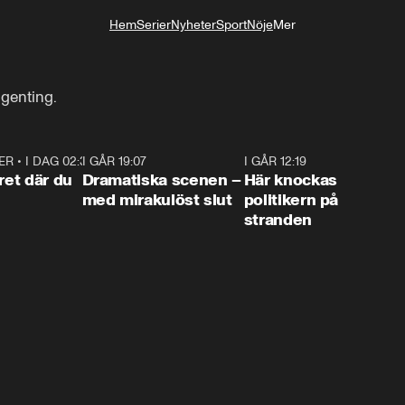
Hem
Serier
Nyheter
Sport
Nöje
Mer
Livsstil
ngenting.
ER
•
I DAG 02:30
1:06
I GÅR 19:07
0:42
I GÅR 12:19
0:4
ret där du
Dramatiska scenen –
Här knockas
med mirakulöst slut
politikern på
stranden