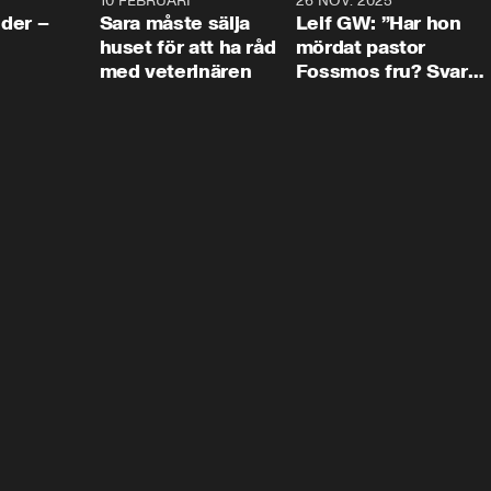
4:24
10 FEBRUARI
4:13
26 NOV. 2025
8:1
der –
Sara måste sälja
Leif GW: ”Har hon
huset för att ha råd
mördat pastor
med veterinären
Fossmos fru? Svar
nej.”