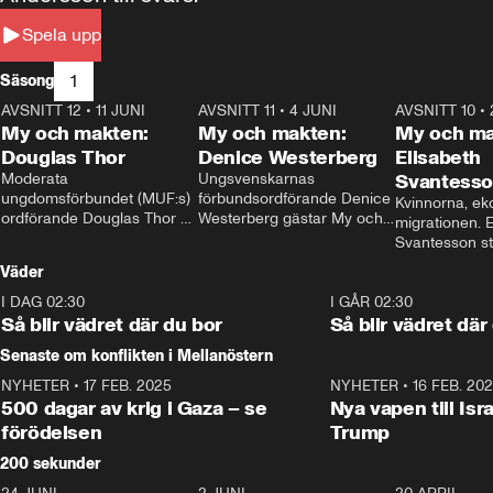
Spela upp
1
Säsong
AVSNITT 12
•
11 JUNI
26:27
AVSNITT 11
•
4 JUNI
23:40
AVSNITT 10
•
My och makten:
My och makten:
My och ma
Douglas Thor
Denice Westerberg
Elisabeth
Moderata 
Ungsvenskarnas 
Svantess
ungdomsförbundet (MUF:s) 
förbundsordförande Denice 
Kvinnorna, ek
ordförande Douglas Thor 
Westerberg gästar My och 
migrationen. E
gästar My och makten. I 
makten. I avsnittet 
Svantesson stäl
avsnittet diskuteras 
diskuteras migrationsfrågan 
när finansmini
Väder
tonårsutvisningarna och hur 
och hur SD ska locka 
Moderaterna ska locka 
kvinnliga väljare. 
I DAG 02:30
1:06
I GÅR 02:30
väljare till valet i höst. 
Så blir vädret där du bor
Så blir vädret där
Senaste om konflikten i Mellanöstern
NYHETER
•
17 FEB. 2025
0:45
NYHETER
•
16 FEB. 20
500 dagar av krig i Gaza – se
Nya vapen till Isr
förödelsen
Trump
200 sekunder