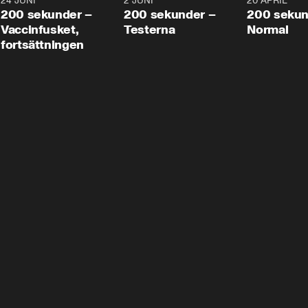
24 JUNI
5:00
2 JUNI
4:23
20 APRIL
200 sekunder –
200 sekunder –
200 sekun
Vaccinfusket,
Testerna
Normal
fortsättningen