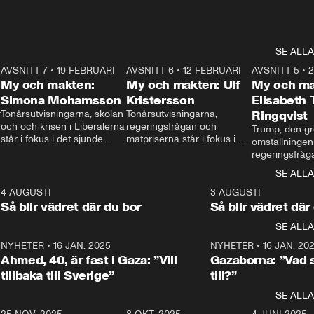
SE ALLA
7
AVSNITT 7
•
19 FEBRUARI
24:30
AVSNITT 6
•
12 FEBRUARI
27:30
AVSNITT 5
•
My och makten:
My och makten: Ulf
My och ma
Simona Mohamsson
Kristersson
Elisabeth
 
Tonårsutvisningarna, skolan 
Tonårsutvisningarna, 
Ringqvist
och och krisen i Liberalerna 
regeringsfrågan och 
Trump, den gr
står i fokus i det sjunde 
matpriserna står i fokus i 
omställningen
avsnittet av ”My och 
det sjätte avsnittet av ”My 
regeringsfråga
makten”. Se när 
och makten”. Se när 
centrum i det 
SE ALLA
Aftonbladets inrikespolitiska 
Aftonbladets inrikespolitiska 
avsnittet av ”
kommentator My 
kommentator My 
6
4 AUGUSTI
1:06
3 AUGUSTI
Makten”. Se nä
Rohwedder ställer 
Rohwedder ställer 
Så blir vädret där du bor
Så blir vädret där
Aftonbladets in
utbildnings- och 
statsminister Ulf Kristersson 
kommentator 
SE ALLA
integrationsminister Simona 
till svars.
Rohwedder stäl
Mohamsson till svars.
Centerpartiets
2
NYHETER
•
16 JAN. 2025
1:01
NYHETER
•
16 JAN. 20
Thand Ring till
Ahmed, 40, är fast i Gaza: ”Vill
Gazaborna: ”Vad s
tillbaka till Sverige”
till?”
SE ALLA