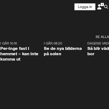
Logga in
SE ALLA
5
I GÅR 10:16
1:26
I GÅR 08:20
0:31
DAGENS VÄD
Per-Inge fast i
Se de nya bilderna
Så blir väd
hemmet – kan inte
på solen
bor
komma ut