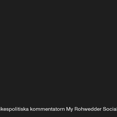
r inrikespolitiska kommentatorn My Rohwedder Soci