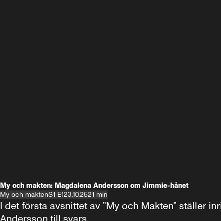
My och makten: Magdalena Andersson om Jimmie-hånet
My och makten
S1 E1
23.10.25
21 min
I det första avsnittet av ”My och Makten” ställe
Andersson till svars.