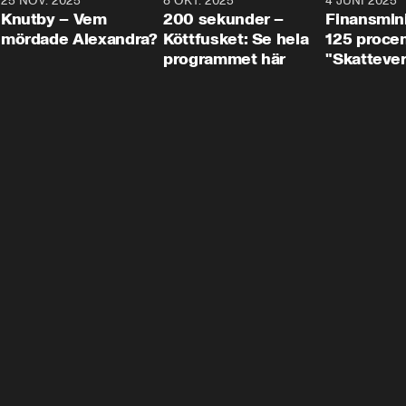
3
25 NOV. 2025
31:05
8 OKT. 2025
4:29
4 JUNI 2025
Knutby – Vem
200 sekunder –
Finansmin
mördade Alexandra?
Köttfusket: Se hela
125 procent
programmet här
"Skattever
viktig uppg