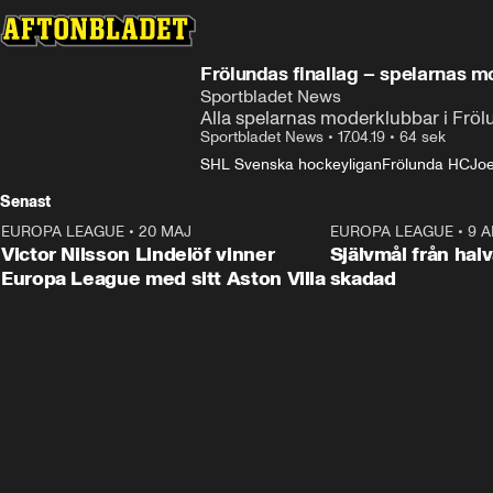
Frölundas finallag – spelarnas 
Sportbladet News
Alla spelarnas moderklubbar i Fröl
Sportbladet News
•
17.04.19
•
64 sek
SHL Svenska hockeyligan
Frölunda HC
Joe
Senast
EUROPA LEAGUE
•
20 MAJ
1:32
EUROPA LEAGUE
•
9 A
Victor Nilsson Lindelöf vinner
Självmål från hal
Europa League med sitt Aston Villa
skadad