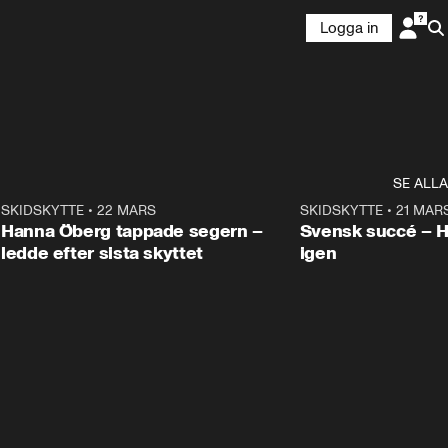
Logga in
SE ALLA
9
SKIDSKYTTE
•
22 MARS
0:55
SKIDSKYTTE
•
21 MAR
Hanna Öberg tappade segern –
Svensk succé – 
ledde efter sista skyttet
igen