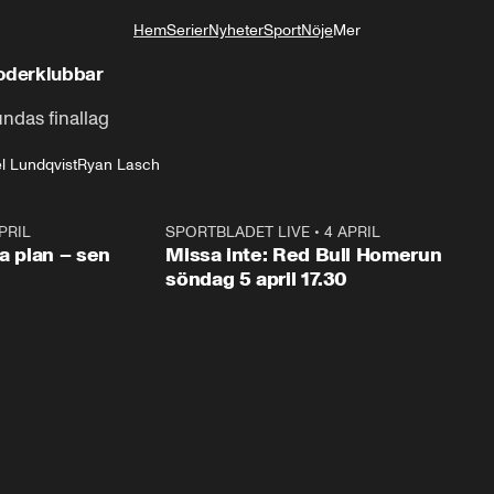
Hem
Serier
Nyheter
Sport
Nöje
Mer
Livsstil
moderklubbar
undas finallag
l Lundqvist
Ryan Lasch
PRIL
1:03
SPORTBLADET LIVE
•
4 APRIL
1:0
va plan – sen
Missa inte: Red Bull Homerun
söndag 5 april 17.30