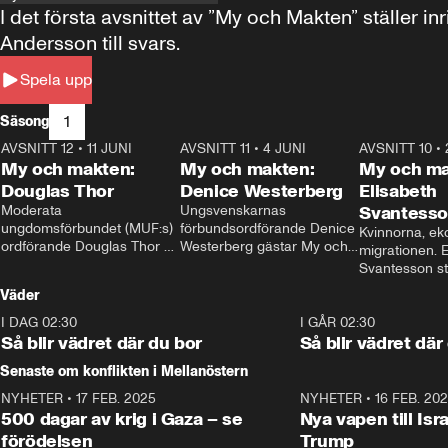
I det första avsnittet av ”My och Makten” ställe
Andersson till svars.
Spela upp
1
Säsong
AVSNITT 12
•
11 JUNI
26:27
AVSNITT 11
•
4 JUNI
23:40
AVSNITT 10
•
My och makten:
My och makten:
My och ma
Douglas Thor
Denice Westerberg
Elisabeth
Moderata 
Ungsvenskarnas 
Svantess
ungdomsförbundet (MUF:s) 
förbundsordförande Denice 
Kvinnorna, ek
ordförande Douglas Thor 
Westerberg gästar My och 
migrationen. E
gästar My och makten. I 
makten. I avsnittet 
Svantesson stäl
avsnittet diskuteras 
diskuteras migrationsfrågan 
när finansmini
Väder
tonårsutvisningarna och hur 
och hur SD ska locka 
Moderaterna ska locka 
kvinnliga väljare. 
I DAG 02:30
1:06
I GÅR 02:30
väljare till valet i höst. 
Så blir vädret där du bor
Så blir vädret där
Senaste om konflikten i Mellanöstern
NYHETER
•
17 FEB. 2025
0:45
NYHETER
•
16 FEB. 20
500 dagar av krig i Gaza – se
Nya vapen till Isr
förödelsen
Trump