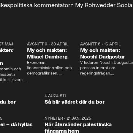
r inrikespolitiska kommentatorn My Rohwedder Soci
27 MAJ
3:51
AVSNITT 9
•
30 APRIL
24:00
AVSNITT 8
•
16 APRIL
25:1
kten:
My och makten:
My och makten:
Mikael Damberg
Nooshi Dadgostar
on
Ekonomin, 
V-ledaren Nooshi Dadgostar
finansministerrollen och 
pressas internt om 
onomin och 
demografikrisen. 
regeringsfrågan.

lisabeth 
Oppositionen ställs till svars 
I Aftonbladets 
ls till svars 
när Socialdemokraternas 
partiledarutfrågning ”My 
stern gästar 
Mikael Damberg gästar My 
och Makten” sätter hon ner 
My och Makten. 
och Makten. 
foten mot kritikerna:

1:06
4 AUGUSTI
1:0
– Vi ställer upp i val. Ska vi 
 du bor
Så blir vädret där du bor
vara med så sitter vi förstås 
25
1:22
NYHETER
•
21 JAN. 2025
0:5
ael – då hyllas
Här återvänder palestinska
fångarna hem