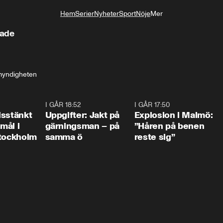
Hem
Serier
Nyheter
Sport
Nöje
Mer
Livsstil
hade
myndigheten
0:35
I GÅR 18:52
0:33
I GÅR 17:50
1:1
isstänkt
Uppgifter: Jakt på
Explosion i Malmö:
emål i
gärningsman – på
”Håren på benen
Stockholm
samma ö
reste sig”