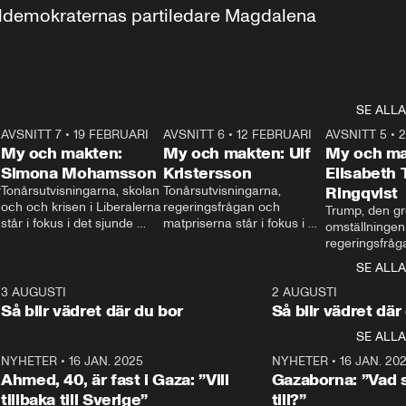
aldemokraternas partiledare Magdalena 
SE ALLA
7
AVSNITT 7
•
19 FEBRUARI
24:30
AVSNITT 6
•
12 FEBRUARI
27:30
AVSNITT 5
•
My och makten:
My och makten: Ulf
My och ma
Simona Mohamsson
Kristersson
Elisabeth
 
Tonårsutvisningarna, skolan 
Tonårsutvisningarna, 
Ringqvist
och och krisen i Liberalerna 
regeringsfrågan och 
Trump, den gr
står i fokus i det sjunde 
matpriserna står i fokus i 
omställningen
avsnittet av ”My och 
det sjätte avsnittet av ”My 
regeringsfråga
makten”. Se när 
och makten”. Se när 
centrum i det 
SE ALLA
Aftonbladets inrikespolitiska 
Aftonbladets inrikespolitiska 
avsnittet av ”
kommentator My 
kommentator My 
6
3 AUGUSTI
1:06
2 AUGUSTI
Makten”. Se nä
Rohwedder ställer 
Rohwedder ställer 
Så blir vädret där du bor
Så blir vädret där
Aftonbladets in
utbildnings- och 
statsminister Ulf Kristersson 
kommentator 
SE ALLA
integrationsminister Simona 
till svars.
Rohwedder stäl
Mohamsson till svars.
Centerpartiets
2
NYHETER
•
16 JAN. 2025
1:01
NYHETER
•
16 JAN. 20
Thand Ring till
Ahmed, 40, är fast i Gaza: ”Vill
Gazaborna: ”Vad s
tillbaka till Sverige”
till?”