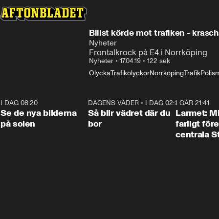
Bilist körde mot trafiken - krasc
Nyheter
Frontalkrock på E4 i Norrköping
Nyheter
•
17.04.19
•
122 sek
Olycka
Trafikolyckor
Norrköping
Trafik
Polis
I DAG 08:20
0:19
DAGENS VÄDER
•
I DAG 02:30
1:06
I GÅR 21:41
Se de nya bilderna
Så blir vädret där du
Larmet: M
på solen
bor
farligt för
centrala 