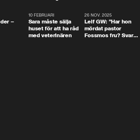
4:24
10 FEBRUARI
4:13
26 NOV. 2025
8:1
der –
Sara måste sälja
Leif GW: ”Har hon
huset för att ha råd
mördat pastor
med veterinären
Fossmos fru? Svar
nej.”