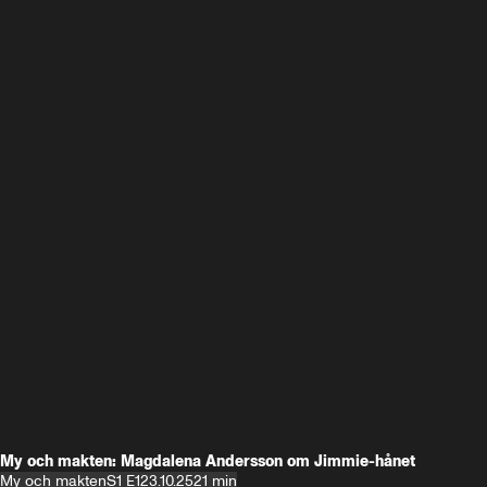
My och makten: Magdalena Andersson om Jimmie-hånet
My och makten
S1 E1
23.10.25
21 min