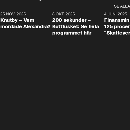
SE ALLA
3
25 NOV. 2025
31:05
8 OKT. 2025
4:29
4 JUNI 2025
Knutby – Vem
200 sekunder –
Finansmin
mördade Alexandra?
Köttfusket: Se hela
125 procent
programmet här
"Skattever
viktig uppg