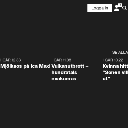
Logga in
SE ALLA
0
I GÅR 12:33
0:24
I GÅR 11:08
0:27
I GÅR 10:22
Mjölkaos på Ica Maxi
Vulkanutbrott –
Kvinna hit
hundratals
”Sonen vill
evakueras
ut”