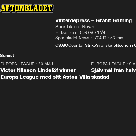
Vinterdepress – Granit Gaming
Sportbladet News
Elitserien i CS:GO 17/4
Sportbladet News
•
17.04.19
•
53 min
CS:GO
Counter-Strike
Svenska elitserien i
Senast
EUROPA LEAGUE
•
20 MAJ
1:32
EUROPA LEAGUE
•
9 A
Victor Nilsson Lindelöf vinner
Självmål från hal
Europa League med sitt Aston Villa
skadad