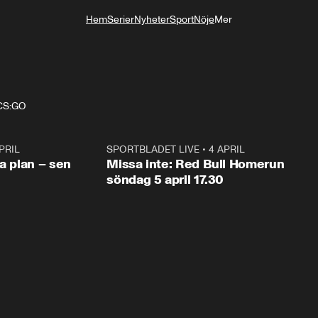
Hem
Serier
Nyheter
Sport
Nöje
Mer
Livsstil
 CS:GO
PRIL
1:03
SPORTBLADET LIVE
•
4 APRIL
1:0
va plan – sen
Missa inte: Red Bull Homerun
söndag 5 april 17.30