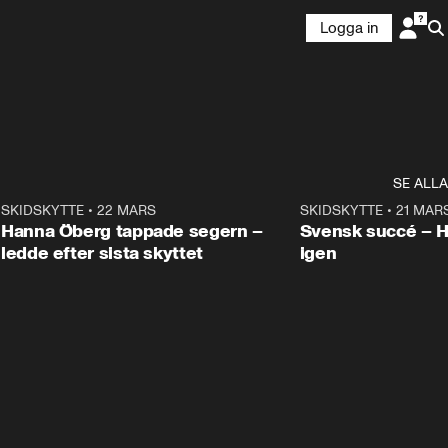
Logga in
SE ALLA
9
SKIDSKYTTE
•
22 MARS
0:55
SKIDSKYTTE
•
21 MAR
Hanna Öberg tappade segern –
Svensk succé – 
ledde efter sista skyttet
igen