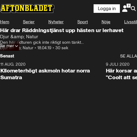
Logga in
Hem
Serier
Nyheter
Sport
Nöje
Livsstil
Här drar Räddningstjänst upp hästen ur lerhavet
Djur &amp; Natur
Den här ridturen gick inte riktigt som tänkt...
Se mer
Djur &amp; Natur
•
18.04.19
•
30 sek
Senast
SE ALLA
11 AUG. 2020
0:41
9 JULI 2020
Kilometerhögt askmoln hotar norra
Här korsar 
Sumatra
"Coolt att s