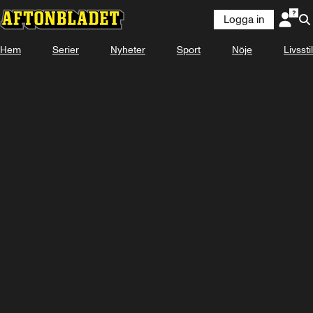
Logga in
Laddar ...
Hem
Serier
Nyheter
Sport
Nöje
Livsstil