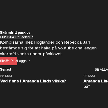
Skärmfritt påsklov
Plus
18.04.19
71 sek
Plus
Kompisarna Inez Höglander och Rebecca Jarl 
bestämde sig för att haka på youtube challengen 
skärmfri vecka under påsklovet.
Skaffa Plus
Logga in
Senast
SE ALLA
22 MAJ
0:59
22 MAJ
Plus
Plus
Vad finns i Amanda Linds väska?
Amanda Lind
på”