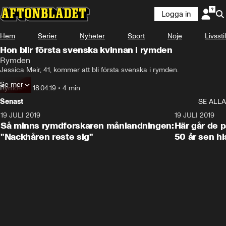
Logga in
Hem
Serier
Nyheter
Sport
Nöje
Livsstil
Hon blir första svenska kvinnan i rymden
Rymden
Jessica Meir, 41, kommer att bli första svenska i rymden.

Se mer
NASA meddelade i dag att svenskamerikanska astronauten kommer 
Rymden
•
18.04.19
•
4 min
att åka till rymdstationen ISS i september.
Senast
SE ALLA
19 JULI 2019
1:14
19 JULI 2019
Så minns rymdforskaren månlandningen:
Här går de 
"Nackhåren reste sig"
50 år sen hi