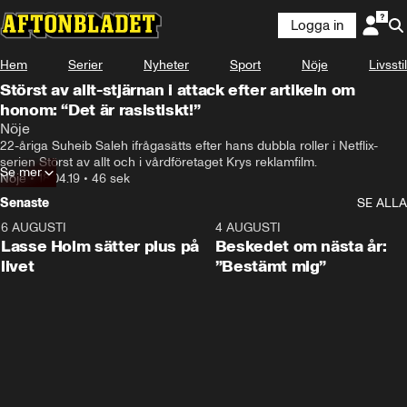
Logga in
Hem
Serier
Nyheter
Sport
Nöje
Livsstil
Störst av allt-stjärnan i attack efter artikeln om
honom: “Det är rasistiskt!”
Nöje
22-åriga Suheib Saleh ifrågasätts efter hans dubbla roller i Netflix-
serien Störst av allt och i vårdföretaget Krys reklamfilm.
Se mer
Nöje
•
18.04.19
•
46 sek
Senaste
SE ALLA
6 AUGUSTI
1:04
4 AUGUSTI
Lasse Holm sätter plus på
Beskedet om nästa år:
livet
”Bestämt mig”