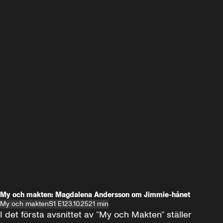
My och makten: Magdalena Andersson om Jimmie-hånet
My och makten
S1 E1
23.10.25
21 min
I det första avsnittet av ”My och Makten” ställer 