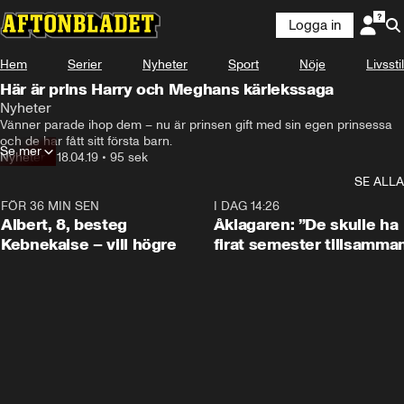
Logga in
Hem
Serier
Nyheter
Sport
Nöje
Livsstil
Här är prins Harry och Meghans kärlekssaga
Nyheter
Vänner parade ihop dem – nu är prinsen gift med sin egen prinsessa 
och de har fått sitt första barn.
Se mer
Nyheter
•
18.04.19
•
95 sek
SE ALLA
FÖR 36 MIN SEN
0:54
I DAG 14:26
Albert, 8, besteg
Åklagaren: ”De skulle ha
Kebnekaise – vill högre
firat semester tillsamma