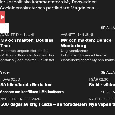
inrikespolitiska kommentatorn My Rohwedder 
Socialdemokraternas partiledare Magdalena 
Andersson till svars.
1
SE ALLA
AVSNITT 12
•
11 JUNI
26:27
AVSNITT 11
•
4 JUNI
2
My och makten: Douglas
My och makten: Denice
Thor
Westerberg
Moderata ungdomsförbundet 
Ungsvenskarnas 
(MUF:s) ordförande Douglas Thor 
förbundsordförande Denice 
gästar My och makten. I avsnittet 
Westerberg gästar My och makten.
diskuteras tonårsutvisningarna och 
avsnittet diskuteras migrationsfrå
hur Moderaterna ska locka väljare till 
och hur SD ska locka kvinnliga 
Väder
SE ALLA
valet i höst. 
väljare. 
I DAG 02:30
1:06
I GÅR 02:30
Så blir vädret där du bor
Så blir vädr
Senaste om konflikten i Mellanöstern
SE ALLA
NYHETER
•
17 FEB. 2025
0:45
NYHETER
•
16 F
500 dagar av krig i Gaza – se förödelsen
Nya vapen ti