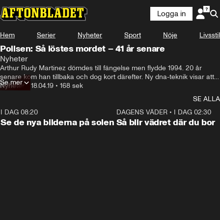
Logga in
Hem
Serier
Nyheter
Sport
Nöje
Livsstil
Polisen: Så löstes mordet – 41 år senare
Nyheter
Arthur Rudy Martinez dömdes till fängelse men flydde 1994. 20 år 
senare kom han tillbaka och dog kort därefter. Ny dna-teknik visar att 
Se mer
han mördat två kvinnor på 70-talet, två brott som inte har lösts – förrän 
Nyheter
•
18.04.19
•
168 sek
nu.
SE ALLA
I DAG 08:20
0:19
DAGENS VÄDER
•
I DAG 02:30
Se de nya bilderna på solen
Så blir vädret där du bor