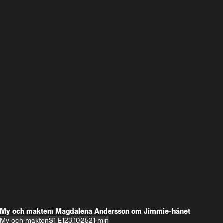
My och makten: Magdalena Andersson om Jimmie-hånet
My och makten
S1 E1
23.10.25
21 min