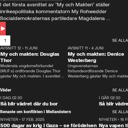
I det första avsnittet av ”My och Makten” ställer 
inrikespolitiska kommentatorn My Rohwedder 
Socialdemokraternas partiledare Magdalena 
Andersson till svars.
1
SE ALLA
AVSNITT 12
•
11 JUNI
26:27
AVSNITT 11
•
4 JUNI
2
My och makten: Douglas
My och makten: Denice
Thor
Westerberg
Moderata ungdomsförbundet 
Ungsvenskarnas 
(MUF:s) ordförande Douglas Thor 
förbundsordförande Denice 
gästar My och makten. I avsnittet 
Westerberg gästar My och makten.
diskuteras tonårsutvisningarna och 
avsnittet diskuteras migrationsfrå
hur Moderaterna ska locka väljare till 
och hur SD ska locka kvinnliga 
Väder
SE ALLA
valet i höst. 
väljare. 
I DAG 02:30
1:06
I GÅR 02:30
Så blir vädret där du bor
Så blir vädr
Senaste om konflikten i Mellanöstern
SE ALLA
NYHETER
•
17 FEB. 2025
0:45
NYHETER
•
16 F
500 dagar av krig i Gaza – se förödelsen
Nya vapen ti