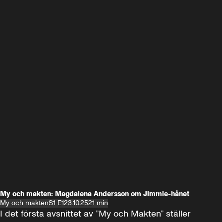
My och makten: Magdalena Andersson om Jimmie-hånet
My och makten
S1 E1
23.10.25
21 min
I det första avsnittet av ”My och Makten” ställer 