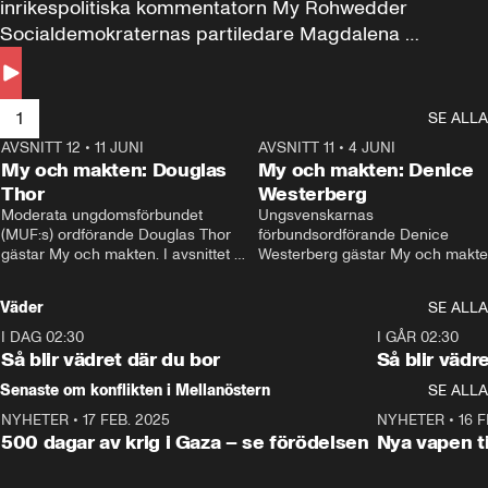
inrikespolitiska kommentatorn My Rohwedder 
Socialdemokraternas partiledare Magdalena 
Andersson till svars.
1
SE ALLA
AVSNITT 12
•
11 JUNI
26:27
AVSNITT 11
•
4 JUNI
2
My och makten: Douglas
My och makten: Denice
Thor
Westerberg
Moderata ungdomsförbundet 
Ungsvenskarnas 
(MUF:s) ordförande Douglas Thor 
förbundsordförande Denice 
gästar My och makten. I avsnittet 
Westerberg gästar My och makten.
diskuteras tonårsutvisningarna och 
avsnittet diskuteras migrationsfrå
hur Moderaterna ska locka väljare till 
och hur SD ska locka kvinnliga 
Väder
SE ALLA
valet i höst. 
väljare. 
I DAG 02:30
1:06
I GÅR 02:30
Så blir vädret där du bor
Så blir vädr
Senaste om konflikten i Mellanöstern
SE ALLA
NYHETER
•
17 FEB. 2025
0:45
NYHETER
•
16 F
500 dagar av krig i Gaza – se förödelsen
Nya vapen ti