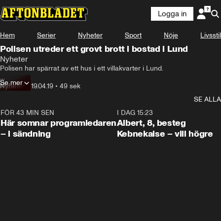
Logga in
Hem
Serier
Nyheter
Sport
Nöje
Livsstil
Polisen utreder ett grovt brott i bostad i Lund
Nyheter
Polisen har spärrat av ett hus i ett villakvarter i Lund.

Se mer
Larmet kom in tidigt i morse.

Nyheter
•
19.04.19
•
49 sek
SE ALLA
– Vi utreder ett misstänkt grovt brott. Vi har spärrat av på platsen och 
försöker bilda oss en uppfattning om vad som inträffat, säger Evelina 
FÖR 43 MIN SEN
0:45
I DAG 15:23
Olsson, polisens presstalesperson.
Här somnar programledaren
Albert, 8, besteg
– i sändning
Kebnekaise – vill högre