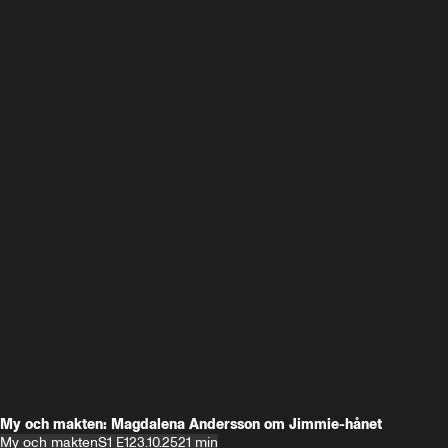
My och makten: Magdalena Andersson om Jimmie-hånet
My och makten
S1 E1
23.10.25
21 min