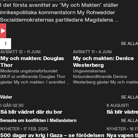
I det första avsnittet av ”My och Makten” ställer 
inrikespolitiska kommentatorn My Rohwedder 
Socialdemokraternas partiledare Magdalena 
Andersson till svars.
1
SE ALLA
AVSNITT 12
•
11 JUNI
26:27
AVSNITT 11
•
4 JUNI
2
My och makten: Douglas
My och makten: Denice
Thor
Westerberg
Moderata ungdomsförbundet 
Ungsvenskarnas 
(MUF:s) ordförande Douglas Thor 
förbundsordförande Denice 
gästar My och makten. I avsnittet 
Westerberg gästar My och makten.
diskuteras tonårsutvisningarna och 
avsnittet diskuteras migrationsfrå
hur Moderaterna ska locka väljare till 
och hur SD ska locka kvinnliga 
Väder
SE ALLA
valet i höst. 
väljare. 
I GÅR 02:30
1:06
8 AUGUSTI
Så blir vädret där du bor
Så blir vädr
Senaste om konflikten i Mellanöstern
SE ALLA
NYHETER
•
17 FEB. 2025
0:45
NYHETER
•
16 F
500 dagar av krig i Gaza – se förödelsen
Nya vapen ti