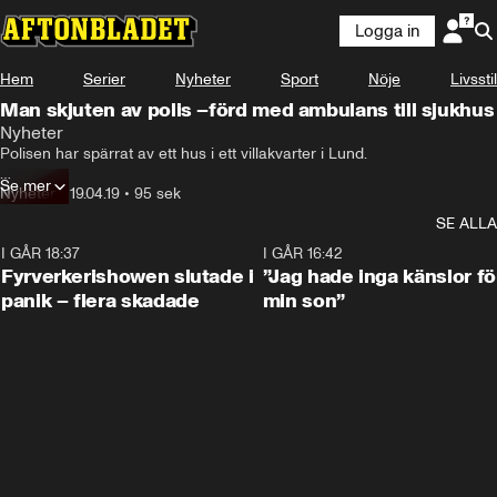
Logga in
Hem
Serier
Nyheter
Sport
Nöje
Livsstil
Man skjuten av polis –förd med ambulans till sjukhus
Nyheter
Polisen har spärrat av ett hus i ett villakvarter i Lund.

Se mer
Larmet kom in tidigt i morse och polisen utreder det som ett grovt rån.

Nyheter
•
19.04.19
•
95 sek
SE ALLA
”En man i 65-årsåldern är skadad och vårdas på sjukhus”, skriver 
polisen på sin hemsida.
I GÅR 18:37
0:42
I GÅR 16:42
Fyrverkerishowen slutade i
”Jag hade inga känslor fö
panik – flera skadade
min son”