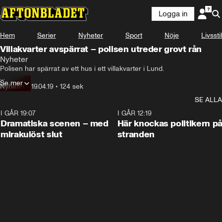
Logga in
Hem
Serier
Nyheter
Sport
Nöje
Livsstil
Villakvarter avspärrat – polisen utreder grovt rån
Nyheter
Polisen har spärrat av ett hus i ett villakvarter i Lund.

Se mer
Larmet kom in tidigt i morse och polisen utreder det som ett grovt rån.

Nyheter
•
19.04.19
•
124 sek
SE ALLA
En man i 65-årsåldern är skadad och förd till sjukhus.

I GÅR 19:07
0:42
I GÅR 12:19
– Vi jobbar med att samla information och hitta personen som 
Dramatiska scenen – med
Här knockas politikern p
misstänks ha gjort detta, säger Filip Annas vid polisen.
mirakulöst slut
stranden