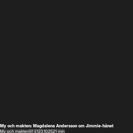
My och makten: Magdalena Andersson om Jimmie-hånet
My och makten
S1 E1
23.10.25
21 min