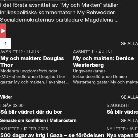
I det första avsnittet av ”My och Makten” ställer 
inrikespolitiska kommentatorn My Rohwedder 
Socialdemokraternas partiledare Magdalena 
Andersson till svars.
1
SE ALLA
AVSNITT 12
•
11 JUNI
26:27
AVSNITT 11
•
4 JUNI
2
My och makten: Douglas
My och makten: Denice
Thor
Westerberg
Moderata ungdomsförbundet 
Ungsvenskarnas 
(MUF:s) ordförande Douglas Thor 
förbundsordförande Denice 
gästar My och makten. I avsnittet 
Westerberg gästar My och makten.
diskuteras tonårsutvisningarna och 
avsnittet diskuteras migrationsfrå
hur Moderaterna ska locka väljare till 
och hur SD ska locka kvinnliga 
Väder
SE ALLA
valet i höst. 
väljare. 
I GÅR 02:30
1:06
5 AUGUSTI
Så blir vädret där du bor
Så blir vädr
Senaste om konflikten i Mellanöstern
SE ALLA
NYHETER
•
17 FEB. 2025
0:45
NYHETER
•
16 F
500 dagar av krig i Gaza – se förödelsen
Nya vapen ti