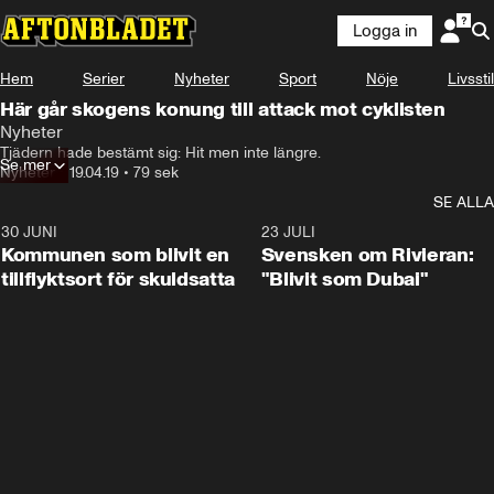
Logga in
Hem
Serier
Nyheter
Sport
Nöje
Livsstil
Här går skogens konung till attack mot cyklisten
Nyheter
Tjädern hade bestämt sig: Hit men inte längre.
Se mer
Nyheter
•
19.04.19
•
79 sek
SE ALLA
30 JUNI
1:24
23 JULI
Kommunen som blivit en
Svensken om Rivieran:
tillflyktsort för skuldsatta
"Blivit som Dubai"