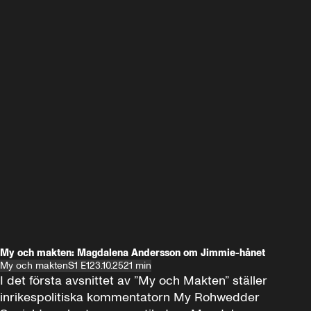
My och makten: Magdalena Andersson om Jimmie-hånet
My och makten
S1 E1
23.10.25
21 min
I det första avsnittet av ”My och Makten” ställer 
inrikespolitiska kommentatorn My Rohwedder 