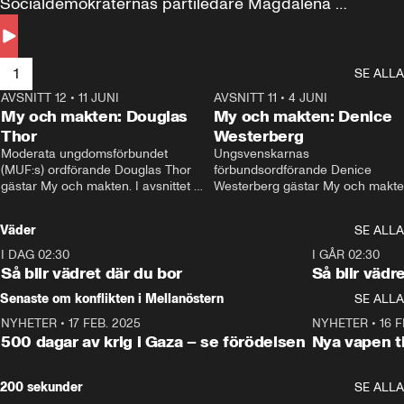
Socialdemokraternas partiledare Magdalena 
Andersson till svars.
1
SE ALLA
AVSNITT 12
•
11 JUNI
26:27
AVSNITT 11
•
4 JUNI
2
My och makten: Douglas
My och makten: Denice
Thor
Westerberg
Moderata ungdomsförbundet 
Ungsvenskarnas 
(MUF:s) ordförande Douglas Thor 
förbundsordförande Denice 
gästar My och makten. I avsnittet 
Westerberg gästar My och makten.
diskuteras tonårsutvisningarna och 
avsnittet diskuteras migrationsfrå
hur Moderaterna ska locka väljare till 
och hur SD ska locka kvinnliga 
Väder
SE ALLA
valet i höst. 
väljare. 
I DAG 02:30
1:06
I GÅR 02:30
Så blir vädret där du bor
Så blir vädr
Senaste om konflikten i Mellanöstern
SE ALLA
NYHETER
•
17 FEB. 2025
0:45
NYHETER
•
16 F
500 dagar av krig i Gaza – se förödelsen
Nya vapen ti
200 sekunder
SE ALLA