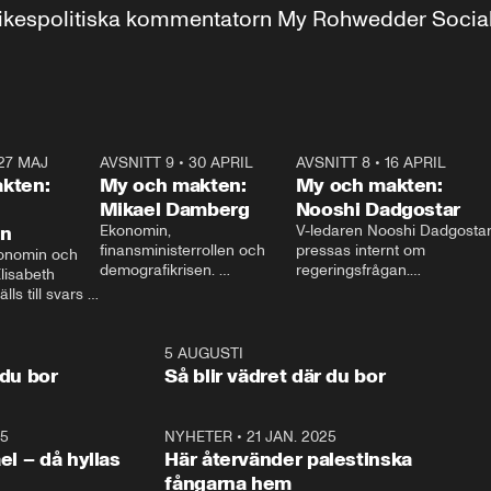
r inrikespolitiska kommentatorn My Rohwedder Soci
27 MAJ
3:51
AVSNITT 9
•
30 APRIL
24:00
AVSNITT 8
•
16 APRIL
25:1
kten:
My och makten:
My och makten:
Mikael Damberg
Nooshi Dadgostar
on
Ekonomin, 
V-ledaren Nooshi Dadgostar
finansministerrollen och 
pressas internt om 
onomin och 
demografikrisen. 
regeringsfrågan.

lisabeth 
Oppositionen ställs till svars 
I Aftonbladets 
ls till svars 
när Socialdemokraternas 
partiledarutfrågning ”My 
stern gästar 
Mikael Damberg gästar My 
och Makten” sätter hon ner 
My och Makten. 
och Makten. 
foten mot kritikerna:

1:06
5 AUGUSTI
1:0
– Vi ställer upp i val. Ska vi 
 du bor
Så blir vädret där du bor
vara med så sitter vi förstås 
25
1:22
NYHETER
•
21 JAN. 2025
0:5
ael – då hyllas
Här återvänder palestinska
fångarna hem