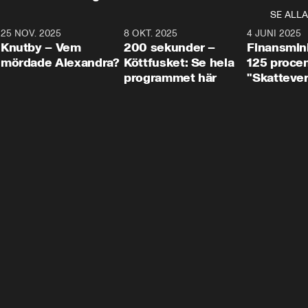
SE ALLA
3
25 NOV. 2025
31:05
8 OKT. 2025
4:29
4 JUNI 2025
Knutby – Vem
200 sekunder –
Finansmin
mördade Alexandra?
Köttfusket: Se hela
125 procent
programmet här
"Skattever
viktig uppg