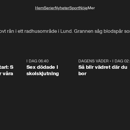
Hem
Serier
Nyheter
Sport
Nöje
Mer
Livsstil
vt rån i ett radhusområde i Lund. Grannen såg blodspår som
1:36
I DAG 06:40
0:47
DAGENS VÄDER
•
I DAG 02
1:0
ari: S
Sex dödade i
Så blir vädret där du
r våra
skolskjutning
bor