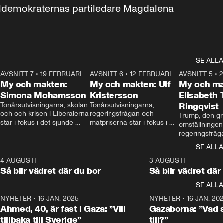
aldemokraternas partiledare Magdalena 
SE ALLA
7
AVSNITT 7
•
19 FEBRUARI
24:30
AVSNITT 6
•
12 FEBRUARI
27:30
AVSNITT 5
•
My och makten:
My och makten: Ulf
My och ma
Simona Mohamsson
Kristersson
Elisabeth
 
Tonårsutvisningarna, skolan 
Tonårsutvisningarna, 
Ringqvist
och och krisen i Liberalerna 
regeringsfrågan och 
Trump, den gr
står i fokus i det sjunde 
matpriserna står i fokus i 
omställningen
avsnittet av ”My och 
det sjätte avsnittet av ”My 
regeringsfråga
makten”. Se när 
och makten”. Se när 
centrum i det 
SE ALLA
Aftonbladets inrikespolitiska 
Aftonbladets inrikespolitiska 
avsnittet av ”
kommentator My 
kommentator My 
6
4 AUGUSTI
1:06
3 AUGUSTI
Makten”. Se nä
Rohwedder ställer 
Rohwedder ställer 
Så blir vädret där du bor
Så blir vädret där
Aftonbladets in
utbildnings- och 
statsminister Ulf Kristersson 
kommentator 
SE ALLA
integrationsminister Simona 
till svars.
Rohwedder stäl
Mohamsson till svars.
Centerpartiets
2
NYHETER
•
16 JAN. 2025
1:01
NYHETER
•
16 JAN. 20
Thand Ring till
Ahmed, 40, är fast i Gaza: ”Vill
Gazaborna: ”Vad s
tillbaka till Sverige”
till?”