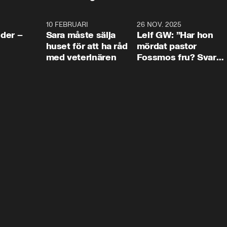
4:24
10 FEBRUARI
4:13
26 NOV. 2025
8:1
der –
Sara måste sälja
Leif GW: ”Har hon
huset för att ha råd
mördat pastor
med veterinären
Fossmos fru? Svar
nej.”