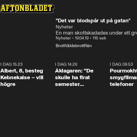
”Det var blodspår ut på gatan”
Nyheter
En man skottskadades under ett gro
Nyheter
•
19.04.19
•
116 sek
Brott
Våldsbrott
Rån
I DAG 15:23
0:54
I DAG 14:26
1:54
I DAG 09:53
Albert, 8, besteg
Åklagaren: ”De
Pourmokht
Kebnekaise – vill
skulle ha firat
smygfilma
högre
semester
telefoner
tillsammans”