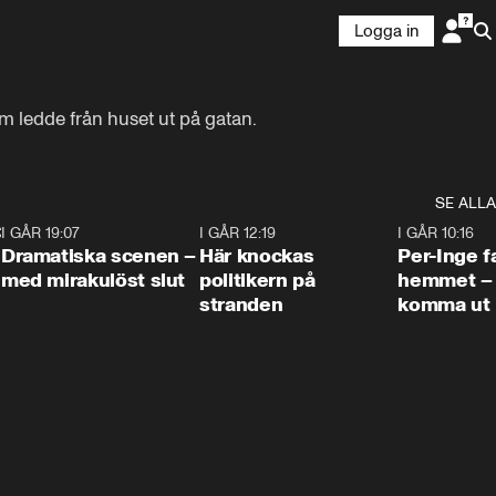
Logga in
 ledde från huset ut på gatan.
SE ALLA
:30
6
I GÅR 19:07
0:42
I GÅR 12:19
0:45
I GÅR 10:16
Dramatiska scenen –
Här knockas
Per-Inge fa
med mirakulöst slut
politikern på
hemmet – 
stranden
komma ut