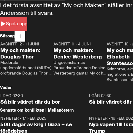
I det första avsnittet av ”My och Makten” ställe
Andersson till svars.
Spela upp
1
Säsong
AVSNITT 12
•
11 JUNI
26:27
AVSNITT 11
•
4 JUNI
23:40
AVSNITT 10
•
My och makten:
My och makten:
My och ma
Douglas Thor
Denice Westerberg
Elisabeth
Moderata 
Ungsvenskarnas 
Svantess
ungdomsförbundet (MUF:s) 
förbundsordförande Denice 
Kvinnorna, ek
ordförande Douglas Thor 
Westerberg gästar My och 
migrationen. E
gästar My och makten. I 
makten. I avsnittet 
Svantesson stäl
avsnittet diskuteras 
diskuteras migrationsfrågan 
när finansmini
Väder
tonårsutvisningarna och hur 
och hur SD ska locka 
Moderaterna ska locka 
kvinnliga väljare. 
I DAG 02:30
1:06
I GÅR 02:30
väljare till valet i höst. 
Så blir vädret där du bor
Så blir vädret där
Senaste om konflikten i Mellanöstern
NYHETER
•
17 FEB. 2025
0:45
NYHETER
•
16 FEB. 20
500 dagar av krig i Gaza – se
Nya vapen till Isr
förödelsen
Trump