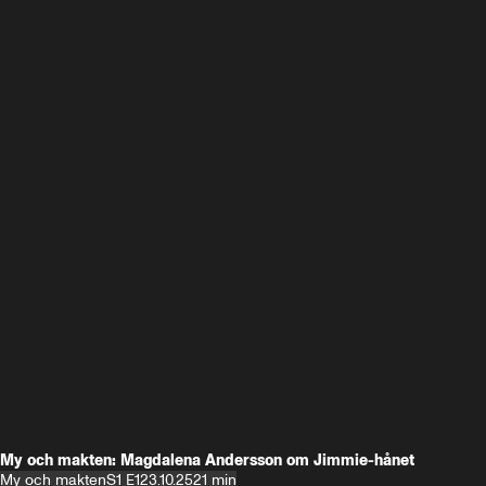
My och makten: Magdalena Andersson om Jimmie-hånet
My och makten
S1 E1
23.10.25
21 min