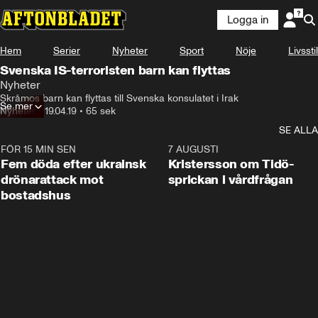
Logga in
Hem
Serier
Nyheter
Sport
Nöje
Livsstil
Svenska IS-terroristen barn kan flyttas
Nyheter
Skråmos barn kan flyttas till Svenska konsulatet i Irak
Se mer
Nyheter
•
19.04.19
•
65 sek
SE ALLA
FÖR 15 MIN SEN
0:29
7 AUGUSTI
Fem döda efter ukrainsk
Kristersson om Tidö-
drönarattack mot
sprickan i vårdfrågan
bostadshus