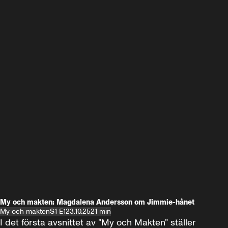
My och makten: Magdalena Andersson om Jimmie-hånet
My och makten
S1 E1
23.10.25
21 min
I det första avsnittet av ”My och Makten” ställer 