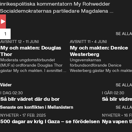
inrikespolitiska kommentatorn My Rohwedder 
Socialdemokraternas partiledare Magdalena 
Andersson till svars.
1
SE ALLA
AVSNITT 12
•
11 JUNI
26:27
AVSNITT 11
•
4 JUNI
2
My och makten: Douglas
My och makten: Denice
Thor
Westerberg
Moderata ungdomsförbundet 
Ungsvenskarnas 
(MUF:s) ordförande Douglas Thor 
förbundsordförande Denice 
gästar My och makten. I avsnittet 
Westerberg gästar My och makten.
diskuteras tonårsutvisningarna och 
avsnittet diskuteras migrationsfrå
hur Moderaterna ska locka väljare till 
och hur SD ska locka kvinnliga 
Väder
SE ALLA
valet i höst. 
väljare. 
I DAG 02:30
1:06
I GÅR 02:30
Så blir vädret där du bor
Så blir vädr
Senaste om konflikten i Mellanöstern
SE ALLA
NYHETER
•
17 FEB. 2025
0:45
NYHETER
•
16 F
500 dagar av krig i Gaza – se förödelsen
Nya vapen ti