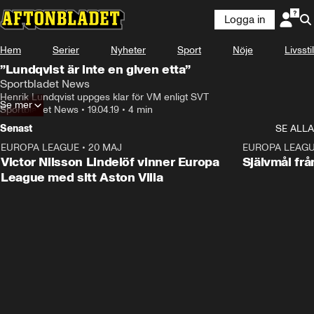
Logga in
Hem
Serier
Nyheter
Sport
Nöje
Livsstil
”Lundqvist är inte en given etta”
Sportbladet News
Henrik Lundqvist uppges klar för VM enligt SVT
Se mer
Sportbladet News
•
19.04.19
•
4 min
Senast
SE ALLA
EUROPA LEAGUE
•
20 MAJ
1:32
EUROPA LEAG
Victor Nilsson Lindelöf vinner Europa
Självmål frå
League med sitt Aston Villa