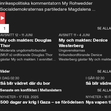
inrikespolitiska kommentatorn My Rohwedder 
Socialdemokraternas partiledare Magdalena 
Andersson till svars.
1
SE ALLA
AVSNITT 12
•
11 JUNI
26:27
AVSNITT 11
•
4 JUNI
2
My och makten: Douglas
My och makten: Denice
Thor
Westerberg
Moderata ungdomsförbundet 
Ungsvenskarnas 
(MUF:s) ordförande Douglas Thor 
förbundsordförande Denice 
gästar My och makten. I avsnittet 
Westerberg gästar My och makten.
diskuteras tonårsutvisningarna och 
avsnittet diskuteras migrationsfrå
hur Moderaterna ska locka väljare till 
och hur SD ska locka kvinnliga 
Väder
SE ALLA
valet i höst. 
väljare. 
I DAG 02:30
1:06
I GÅR 02:30
Så blir vädret där du bor
Så blir vädr
Senaste om konflikten i Mellanöstern
SE ALLA
NYHETER
•
17 FEB. 2025
0:45
NYHETER
•
16 F
500 dagar av krig i Gaza – se förödelsen
Nya vapen ti