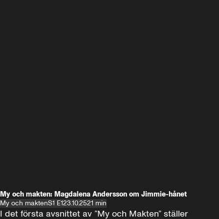
My och makten: Magdalena Andersson om Jimmie-hånet
My och makten
S1 E1
23.10.25
21 min
I det första avsnittet av ”My och Makten” ställer 