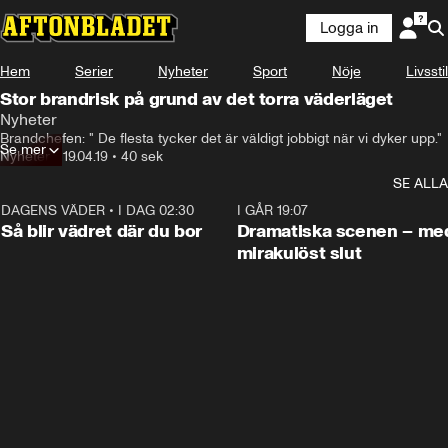
Logga in
Hem
Serier
Nyheter
Sport
Nöje
Livsstil
Stor brandrisk på grund av det torra väderläget
Nyheter
Brandchefen: " De flesta tycker det är väldigt jobbigt när vi dyker upp."
Se mer
Nyheter
•
19.04.19
•
40 sek
SE ALLA
DAGENS VÄDER
•
I DAG 02:30
1:06
I GÅR 19:07
Så blir vädret där du bor
Dramatiska scenen – me
mirakulöst slut