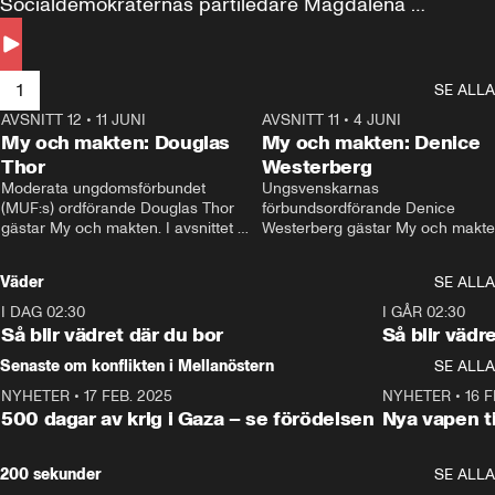
Socialdemokraternas partiledare Magdalena 
Andersson till svars.
1
SE ALLA
AVSNITT 12
•
11 JUNI
26:27
AVSNITT 11
•
4 JUNI
2
My och makten: Douglas
My och makten: Denice
Thor
Westerberg
Moderata ungdomsförbundet 
Ungsvenskarnas 
(MUF:s) ordförande Douglas Thor 
förbundsordförande Denice 
gästar My och makten. I avsnittet 
Westerberg gästar My och makten.
diskuteras tonårsutvisningarna och 
avsnittet diskuteras migrationsfrå
hur Moderaterna ska locka väljare till 
och hur SD ska locka kvinnliga 
Väder
SE ALLA
valet i höst. 
väljare. 
I DAG 02:30
1:06
I GÅR 02:30
Så blir vädret där du bor
Så blir vädr
Senaste om konflikten i Mellanöstern
SE ALLA
NYHETER
•
17 FEB. 2025
0:45
NYHETER
•
16 F
500 dagar av krig i Gaza – se förödelsen
Nya vapen ti
200 sekunder
SE ALLA