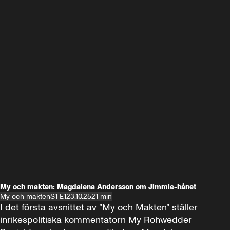
My och makten: Magdalena Andersson om Jimmie-hånet
My och makten
S1 E1
23.10.25
21 min
I det första avsnittet av ”My och Makten” ställer 
inrikespolitiska kommentatorn My Rohwedder 