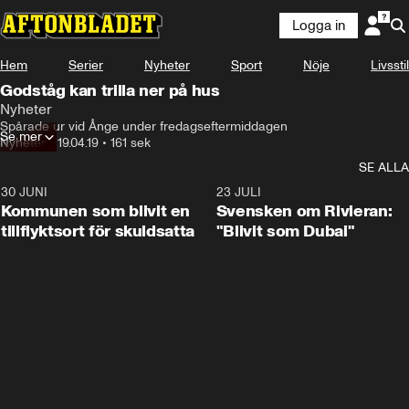
Logga in
Hem
Serier
Nyheter
Sport
Nöje
Livsstil
Godståg kan trilla ner på hus
Nyheter
Spårade ur vid Ånge under fredagseftermiddagen
Se mer
Nyheter
•
19.04.19
•
161 sek
SE ALLA
30 JUNI
1:24
23 JULI
Kommunen som blivit en
Svensken om Rivieran:
tillflyktsort för skuldsatta
"Blivit som Dubai"