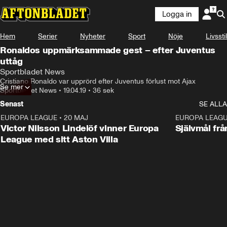
Logga in
Hem
Serier
Nyheter
Sport
Nöje
Livsstil
Ronaldos uppmärksammade gest – efter Juventus
uttåg
Sportbladet News
Cristiano Ronaldo var upprörd efter Juventus förlust mot Ajax
Se mer
Sportbladet News
•
19.04.19
•
36 sek
Senast
SE ALLA
EUROPA LEAGUE
•
20 MAJ
1:32
EUROPA LEAG
Victor Nilsson Lindelöf vinner Europa
Självmål frå
League med sitt Aston Villa