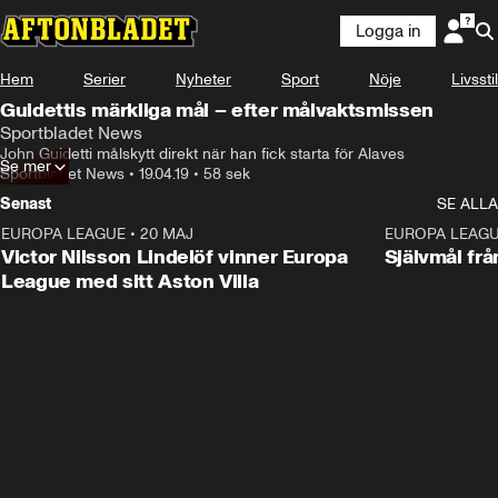
Logga in
Hem
Serier
Nyheter
Sport
Nöje
Livsstil
Guidettis märkliga mål – efter målvaktsmissen
Sportbladet News
John Guidetti målskytt direkt när han fick starta för Alaves
Se mer
Sportbladet News
•
19.04.19
•
58 sek
Senast
SE ALLA
EUROPA LEAGUE
•
20 MAJ
1:32
EUROPA LEAG
Victor Nilsson Lindelöf vinner Europa
Självmål frå
League med sitt Aston Villa