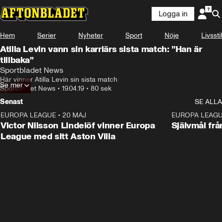
Logga in
Hem
Serier
Nyheter
Sport
Nöje
Livsstil
Atilla Levin vann sin karriärs sista match: ”Han är
tillbaka”
Sportbladet News
Här vinner Atilla Levin sin sista match
Se mer
Sportbladet News
•
19.04.19
•
80 sek
Senast
SE ALLA
EUROPA LEAGUE
•
20 MAJ
1:32
EUROPA LEAG
Victor Nilsson Lindelöf vinner Europa
Självmål frå
League med sitt Aston Villa