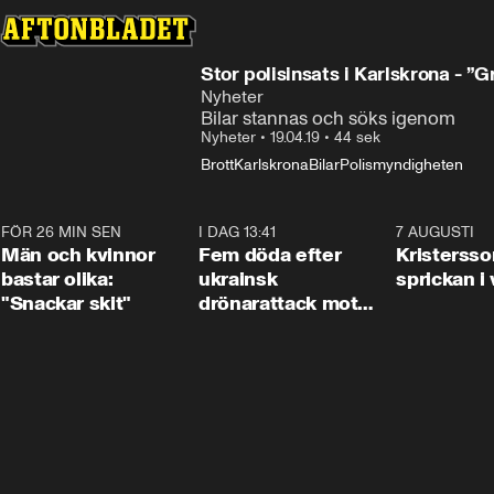
Stor polisinsats i Karlskrona - ”G
Nyheter
Bilar stannas och söks igenom
Nyheter
•
19.04.19
•
44 sek
Brott
Karlskrona
Bilar
Polismyndigheten
FÖR 26 MIN SEN
1:11
I DAG 13:41
0:29
7 AUGUSTI
Män och kvinnor
Fem döda efter
Kristersso
bastar olika:
ukrainsk
sprickan i
"Snackar skit"
drönarattack mot
bostadshus