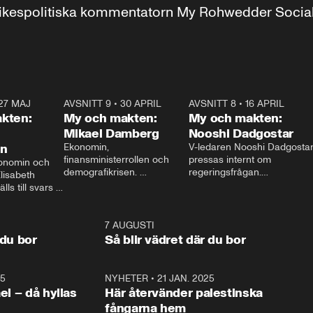
r inrikespolitiska kommentatorn My Rohwedder Soci
27 MAJ
3:51
AVSNITT 9
•
30 APRIL
24:00
AVSNITT 8
•
16 APRIL
25:1
kten:
My och makten:
My och makten:
Mikael Damberg
Nooshi Dadgostar
on
Ekonomin, 
V-ledaren Nooshi Dadgostar
finansministerrollen och 
pressas internt om 
onomin och 
demografikrisen. 
regeringsfrågan.

lisabeth 
Oppositionen ställs till svars 
I Aftonbladets 
ls till svars 
när Socialdemokraternas 
partiledarutfrågning ”My 
stern gästar 
Mikael Damberg gästar My 
och Makten” sätter hon ner 
My och Makten. 
och Makten. 
foten mot kritikerna:

1:06
7 AUGUSTI
1:0
– Vi ställer upp i val. Ska vi 
 du bor
Så blir vädret där du bor
vara med så sitter vi förstås 
25
1:22
NYHETER
•
21 JAN. 2025
0:5
ael – då hyllas
Här återvänder palestinska
fångarna hem