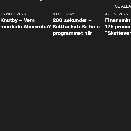
SE ALLA
3
25 NOV. 2025
31:05
8 OKT. 2025
4:29
4 JUNI 2025
Knutby – Vem
200 sekunder –
Finansmin
mördade Alexandra?
Köttfusket: Se hela
125 procent
programmet här
"Skattever
viktig uppg