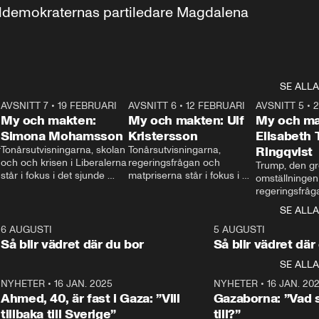
aldemokraternas partiledare Magdalena 
SE ALLA
7
AVSNITT 7
•
19 FEBRUARI
24:30
AVSNITT 6
•
12 FEBRUARI
27:30
AVSNITT 5
•
My och makten:
My och makten: Ulf
My och ma
Simona Mohamsson
Kristersson
Elisabeth
 
Tonårsutvisningarna, skolan 
Tonårsutvisningarna, 
Ringqvist
och och krisen i Liberalerna 
regeringsfrågan och 
Trump, den gr
står i fokus i det sjunde 
matpriserna står i fokus i 
omställningen
avsnittet av ”My och 
det sjätte avsnittet av ”My 
regeringsfråga
makten”. Se när 
och makten”. Se när 
centrum i det 
SE ALLA
Aftonbladets inrikespolitiska 
Aftonbladets inrikespolitiska 
avsnittet av ”
kommentator My 
kommentator My 
6
6 AUGUSTI
1:06
5 AUGUSTI
Makten”. Se nä
Rohwedder ställer 
Rohwedder ställer 
Så blir vädret där du bor
Så blir vädret där
Aftonbladets in
utbildnings- och 
statsminister Ulf Kristersson 
kommentator 
SE ALLA
integrationsminister Simona 
till svars.
Rohwedder stäl
Mohamsson till svars.
Centerpartiets
2
NYHETER
•
16 JAN. 2025
1:01
NYHETER
•
16 JAN. 20
Thand Ring till
Ahmed, 40, är fast i Gaza: ”Vill
Gazaborna: ”Vad s
tillbaka till Sverige”
till?”