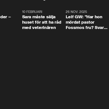
4:24
10 FEBRUARI
4:13
26 NOV. 2025
8:1
der –
Sara måste sälja
Leif GW: ”Har hon
huset för att ha råd
mördat pastor
med veterinären
Fossmos fru? Svar
nej.”