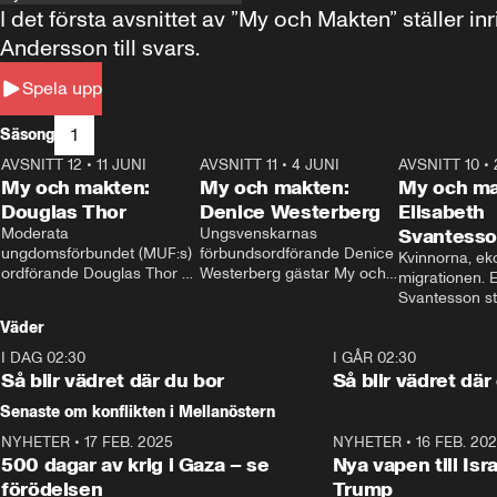
I det första avsnittet av ”My och Makten” ställe
Andersson till svars.
Spela upp
1
Säsong
AVSNITT 12
•
11 JUNI
26:27
AVSNITT 11
•
4 JUNI
23:40
AVSNITT 10
•
My och makten:
My och makten:
My och ma
Douglas Thor
Denice Westerberg
Elisabeth
Moderata 
Ungsvenskarnas 
Svantess
ungdomsförbundet (MUF:s) 
förbundsordförande Denice 
Kvinnorna, ek
ordförande Douglas Thor 
Westerberg gästar My och 
migrationen. E
gästar My och makten. I 
makten. I avsnittet 
Svantesson stäl
avsnittet diskuteras 
diskuteras migrationsfrågan 
när finansmini
Väder
tonårsutvisningarna och hur 
och hur SD ska locka 
Moderaterna ska locka 
kvinnliga väljare. 
I DAG 02:30
1:06
I GÅR 02:30
väljare till valet i höst. 
Så blir vädret där du bor
Så blir vädret där
Senaste om konflikten i Mellanöstern
NYHETER
•
17 FEB. 2025
0:45
NYHETER
•
16 FEB. 20
500 dagar av krig i Gaza – se
Nya vapen till Isr
förödelsen
Trump