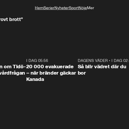
Hem
Serier
Nyheter
Sport
Nöje
Mer
Livsstil
rovt brott”
0:42
I DAG 05:56
0:38
DAGENS VÄDER
•
I DAG 02
1:0
n om Tidö-
20 000 evakuerade
Så blir vädret där du
 vårdfrågan
– när bränder gäckar
bor
Kanada