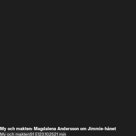
My och makten: Magdalena Andersson om Jimmie-hånet
My och makten
S1 E1
23.10.25
21 min