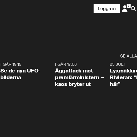
Logga in
SE ALLA
:30
6
I GÅR 19:15
0:36
I GÅR 17:08
0:37
23 JULI
Se de nya UFO-
Äggattack mot
Lyxmäklar
bilderna
premiärministern –
Rivieran: "
kaos bryter ut
här"