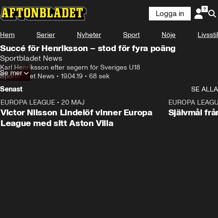
Logga in
Hem
Serier
Nyheter
Sport
Nöje
Livsstil
Succé för Henriksson – stod för fyra poäng
Sportbladet News
Karl Henriksson efter segern för Sveriges U18
Se mer
Sportbladet News
•
19.04.19
•
68 sek
Senast
SE ALLA
EUROPA LEAGUE
•
20 MAJ
1:32
EUROPA LEAG
Victor Nilsson Lindelöf vinner Europa
Självmål frå
League med sitt Aston Villa