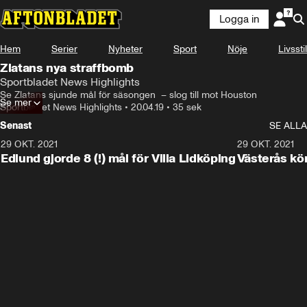
Logga in
Hem
Serier
Nyheter
Sport
Nöje
Livsstil
Zlatans nya straffbomb
Sportbladet News Highlights
Se Zlatans sjunde mål för säsongen  – slog till mot Houston
Se mer
Sportbladet News Highlights
•
20.04.19
•
35 sek
Senast
SE ALLA
29 OKT. 2021
4:11
29 OKT. 2021
Edlund gjorde 8 (!) mål för Villa Lidköping
Västerås kö