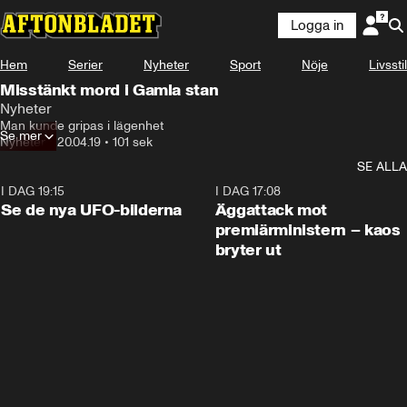
Logga in
Hem
Serier
Nyheter
Sport
Nöje
Livsstil
Misstänkt mord i Gamla stan
Nyheter
Man kunde gripas i lägenhet
Se mer
Nyheter
•
20.04.19
•
101 sek
SE ALLA
I DAG 19:15
0:36
I DAG 17:08
Se de nya UFO-bilderna
Äggattack mot
premiärministern – kaos
bryter ut