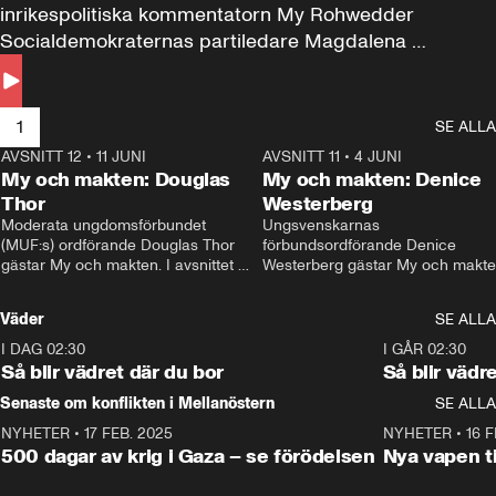
inrikespolitiska kommentatorn My Rohwedder 
Socialdemokraternas partiledare Magdalena 
Andersson till svars.
1
SE ALLA
AVSNITT 12
•
11 JUNI
26:27
AVSNITT 11
•
4 JUNI
2
My och makten: Douglas
My och makten: Denice
Thor
Westerberg
Moderata ungdomsförbundet 
Ungsvenskarnas 
(MUF:s) ordförande Douglas Thor 
förbundsordförande Denice 
gästar My och makten. I avsnittet 
Westerberg gästar My och makten.
diskuteras tonårsutvisningarna och 
avsnittet diskuteras migrationsfrå
hur Moderaterna ska locka väljare till 
och hur SD ska locka kvinnliga 
Väder
SE ALLA
valet i höst. 
väljare. 
I DAG 02:30
1:06
I GÅR 02:30
Så blir vädret där du bor
Så blir vädr
Senaste om konflikten i Mellanöstern
SE ALLA
NYHETER
•
17 FEB. 2025
0:45
NYHETER
•
16 F
500 dagar av krig i Gaza – se förödelsen
Nya vapen ti