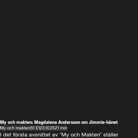
My och makten: Magdalena Andersson om Jimmie-hånet
My och makten
S1 E1
23.10.25
21 min
I det första avsnittet av ”My och Makten” ställer 