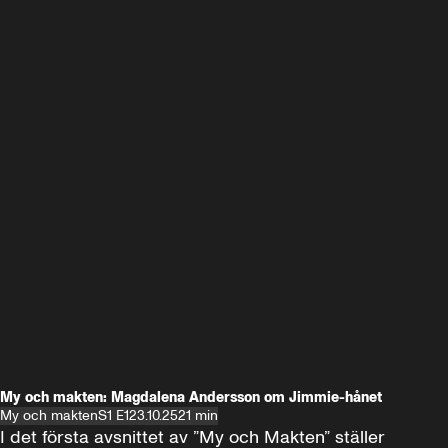
My och makten: Magdalena Andersson om Jimmie-hånet
My och makten
S1 E1
23.10.25
21 min
I det första avsnittet av ”My och Makten” ställer 