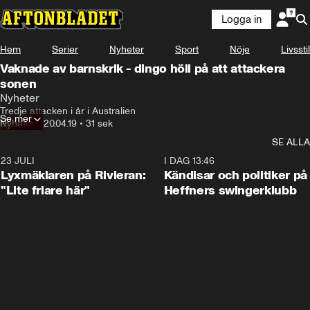
Logga in
Hem
Serier
Nyheter
Sport
Nöje
Livsstil
Vaknade av barnskrik - dingo höll på att attackera
sonen
Nyheter
Tredje attacken i år i Australien
Se mer
Nyheter
•
20.04.19
•
31 sek
SE ALLA
23 JULI
2:02
I DAG 13:46
Lyxmäklaren på Rivieran:
Kändisar och politiker på
"Lite friare här"
Heffners swingerklubb