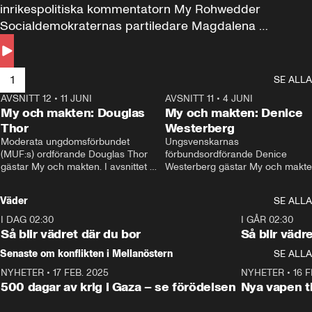
inrikespolitiska kommentatorn My Rohwedder 
Socialdemokraternas partiledare Magdalena 
Andersson till svars.
1
SE ALLA
AVSNITT 12
•
11 JUNI
26:27
AVSNITT 11
•
4 JUNI
2
My och makten: Douglas
My och makten: Denice
Thor
Westerberg
Moderata ungdomsförbundet 
Ungsvenskarnas 
(MUF:s) ordförande Douglas Thor 
förbundsordförande Denice 
gästar My och makten. I avsnittet 
Westerberg gästar My och makten.
diskuteras tonårsutvisningarna och 
avsnittet diskuteras migrationsfrå
hur Moderaterna ska locka väljare till 
och hur SD ska locka kvinnliga 
Väder
SE ALLA
valet i höst. 
väljare. 
I DAG 02:30
1:06
I GÅR 02:30
Så blir vädret där du bor
Så blir vädr
Senaste om konflikten i Mellanöstern
SE ALLA
NYHETER
•
17 FEB. 2025
0:45
NYHETER
•
16 F
500 dagar av krig i Gaza – se förödelsen
Nya vapen ti