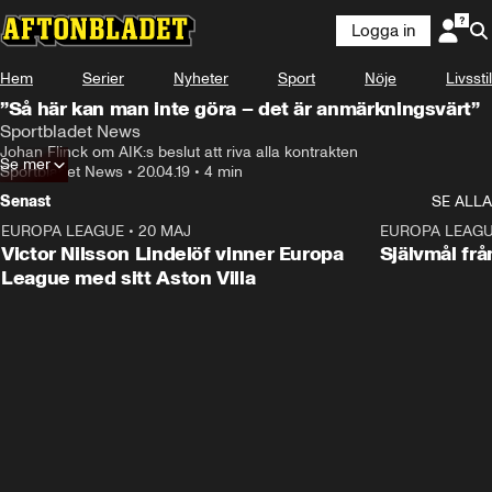
Logga in
Hem
Serier
Nyheter
Sport
Nöje
Livsstil
”Så här kan man inte göra – det är anmärkningsvärt”
Sportbladet News
Johan Flinck om AIK:s beslut att riva alla kontrakten
Se mer
Sportbladet News
•
20.04.19
•
4 min
Senast
SE ALLA
EUROPA LEAGUE
•
20 MAJ
1:32
EUROPA LEAG
Victor Nilsson Lindelöf vinner Europa
Självmål frå
League med sitt Aston Villa