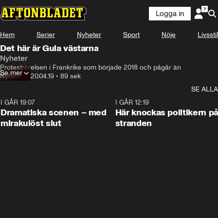
Logga in
Hem
Serier
Nyheter
Sport
Nöje
Livsstil
Det här är Gula västarna
Nyheter
Proteströrelsen i Frankrike som började 2018 och pågår än
Se mer
Nyheter
•
20.04.19
•
89 sek
SE ALLA
I GÅR 19:07
0:42
I GÅR 12:19
Dramatiska scenen – med
Här knockas politikern p
mirakulöst slut
stranden