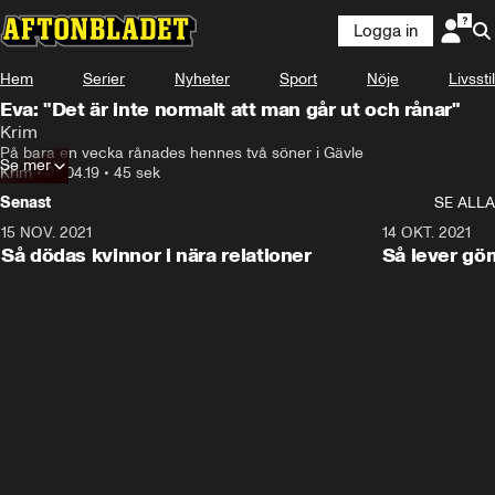
Logga in
Hem
Serier
Nyheter
Sport
Nöje
Livsstil
Eva: "Det är inte normalt att man går ut och rånar"
Krim
På bara en vecka rånades hennes två söner i Gävle
Se mer
Krim
•
20.04.19
•
45 sek
Senast
SE ALLA
15 NOV. 2021
3:28
14 OKT. 2021
Så dödas kvinnor i nära relationer
Så lever gö