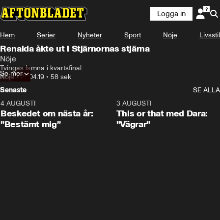
Logga in
Hem
Serier
Nyheter
Sport
Nöje
Livsstil
Renaida åkte ut i Stjärnornas stjärna
Nöje
Tvingas lämna i kvartsfinal
Se mer
Nöje
•
20.04.19
•
58 sek
Senaste
SE ALLA
4 AUGUSTI
0:24
3 AUGUSTI
Beskedet om nästa år:
This or that med Dara:
”Bestämt mig”
”Vägrar”