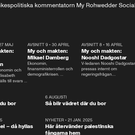
r inrikespolitiska kommentatorn My Rohwedder Soci
27 MAJ
3:51
AVSNITT 9
•
30 APRIL
24:00
AVSNITT 8
•
16 APRIL
25:1
kten:
My och makten:
My och makten:
Mikael Damberg
Nooshi Dadgostar
on
Ekonomin, 
V-ledaren Nooshi Dadgostar
finansministerrollen och 
pressas internt om 
onomin och 
demografikrisen. 
regeringsfrågan.

lisabeth 
Oppositionen ställs till svars 
I Aftonbladets 
ls till svars 
när Socialdemokraternas 
partiledarutfrågning ”My 
stern gästar 
Mikael Damberg gästar My 
och Makten” sätter hon ner 
My och Makten. 
och Makten. 
foten mot kritikerna:

1:06
6 AUGUSTI
1:0
– Vi ställer upp i val. Ska vi 
 du bor
Så blir vädret där du bor
vara med så sitter vi förstås 
25
1:22
NYHETER
•
21 JAN. 2025
0:5
ael – då hyllas
Här återvänder palestinska
fångarna hem