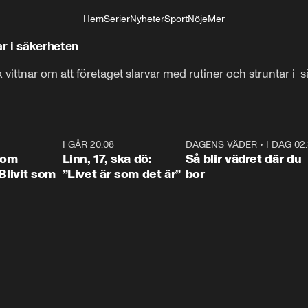
Hem
Serier
Nyheter
Sport
Nöje
Mer
Livsstil
r i säkerheten
 vittnar om att företaget slarvar med rutiner och struntar i 
1:42
I GÅR 20:08
4:36
DAGENS VÄDER
•
I DAG 02
1:0
 om
Linn, 17, ska dö:
Så blir vädret där du
"Blivit som
”Livet är som det är”
bor