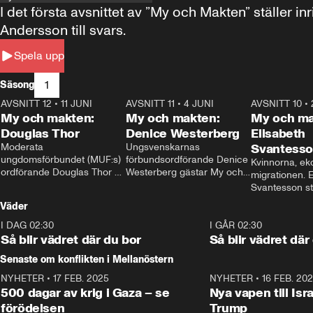
I det första avsnittet av ”My och Makten” ställe
Andersson till svars.
Spela upp
1
Säsong
AVSNITT 12
•
11 JUNI
26:27
AVSNITT 11
•
4 JUNI
23:40
AVSNITT 10
•
My och makten:
My och makten:
My och ma
Douglas Thor
Denice Westerberg
Elisabeth
Moderata 
Ungsvenskarnas 
Svantess
ungdomsförbundet (MUF:s) 
förbundsordförande Denice 
Kvinnorna, ek
ordförande Douglas Thor 
Westerberg gästar My och 
migrationen. E
gästar My och makten. I 
makten. I avsnittet 
Svantesson stäl
avsnittet diskuteras 
diskuteras migrationsfrågan 
när finansmini
Väder
tonårsutvisningarna och hur 
och hur SD ska locka 
Moderaterna ska locka 
kvinnliga väljare. 
I DAG 02:30
1:06
I GÅR 02:30
väljare till valet i höst. 
Så blir vädret där du bor
Så blir vädret där
Senaste om konflikten i Mellanöstern
NYHETER
•
17 FEB. 2025
0:45
NYHETER
•
16 FEB. 20
500 dagar av krig i Gaza – se
Nya vapen till Isr
förödelsen
Trump