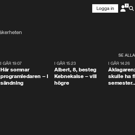
Logga in
 säkerheten
SE ALLA
:30
6
I GÅR 19:07
0:45
I GÅR 15:23
0:54
I GÅR 14:26
Här somnar
Albert, 8, besteg
Åklagaren
programledaren – i
Kebnekaise – vill
skulle ha f
sändning
högre
semester
tillsamma