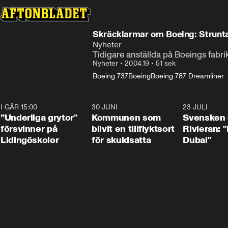
Skräcklarmar om Boeing: Strunta
Nyheter
Tidigare anställda på Boeings fabrik
Nyheter
•
20.04.19
•
51 sek
Boeing 737
Boeing
Boeing 787 Dreamliner
I GÅR 15:00
1:07
30 JUNI
1:24
23 JULI
”Underliga grytor"
Kommunen som
Svensken
försvinner på
blivit en tillflyktsort
Rivieran: 
Lidingöskolor
för skuldsatta
Dubai"