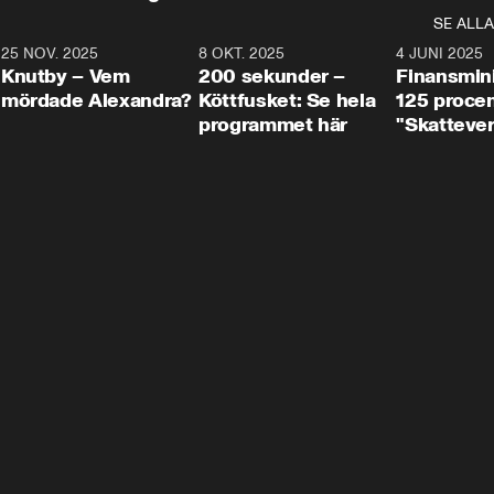
SE ALLA
3
25 NOV. 2025
31:05
8 OKT. 2025
4:29
4 JUNI 2025
Knutby – Vem
200 sekunder –
Finansmin
mördade Alexandra?
Köttfusket: Se hela
125 procent
programmet här
"Skattever
viktig uppg