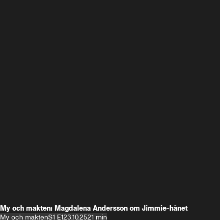
My och makten: Magdalena Andersson om Jimmie-hånet
My och makten
S1 E1
23.10.25
21 min