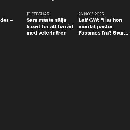
4:24
10 FEBRUARI
4:13
26 NOV. 2025
8:1
der –
Sara måste sälja
Leif GW: ”Har hon
huset för att ha råd
mördat pastor
med veterinären
Fossmos fru? Svar
nej.”