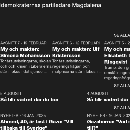
aldemokraternas partiledare Magdalena 
SE ALLA
7
AVSNITT 7
•
19 FEBRUARI
24:30
AVSNITT 6
•
12 FEBRUARI
27:30
AVSNITT 5
•
My och makten:
My och makten: Ulf
My och ma
Simona Mohamsson
Kristersson
Elisabeth
 
Tonårsutvisningarna, skolan 
Tonårsutvisningarna, 
Ringqvist
och och krisen i Liberalerna 
regeringsfrågan och 
Trump, den gr
står i fokus i det sjunde 
matpriserna står i fokus i 
omställningen
avsnittet av ”My och 
det sjätte avsnittet av ”My 
regeringsfråga
makten”. Se när 
och makten”. Se när 
centrum i det 
SE ALLA
Aftonbladets inrikespolitiska 
Aftonbladets inrikespolitiska 
avsnittet av ”
kommentator My 
kommentator My 
6
5 AUGUSTI
1:06
4 AUGUSTI
Makten”. Se nä
Rohwedder ställer 
Rohwedder ställer 
Så blir vädret där du bor
Så blir vädret där
Aftonbladets in
utbildnings- och 
statsminister Ulf Kristersson 
kommentator 
SE ALLA
integrationsminister Simona 
till svars.
Rohwedder stäl
Mohamsson till svars.
Centerpartiets
2
NYHETER
•
16 JAN. 2025
1:01
NYHETER
•
16 JAN. 20
Thand Ring till
Ahmed, 40, är fast i Gaza: ”Vill
Gazaborna: ”Vad s
tillbaka till Sverige”
till?”