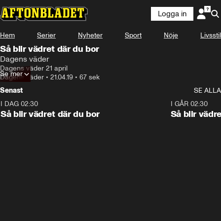
Logga in
Hem
Serier
Nyheter
Sport
Nöje
Livsstil
Så blir vädret där du bor
Dagens väder
Dagens väder 21 april
Se mer
Dagens väder
•
21.04.19
•
67 sek
Senast
SE ALLA
I DAG 02:30
1:06
I GÅR 02:30
Så blir vädret där du bor
Så blir vädr