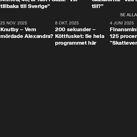
tillbaka till Sverige”
till?”
SE ALLA
3
25 NOV. 2025
31:05
8 OKT. 2025
4:29
4 JUNI 2025
Knutby – Vem
200 sekunder –
Finansmin
mördade Alexandra?
Köttfusket: Se hela
125 procent
programmet här
"Skattever
viktig uppg