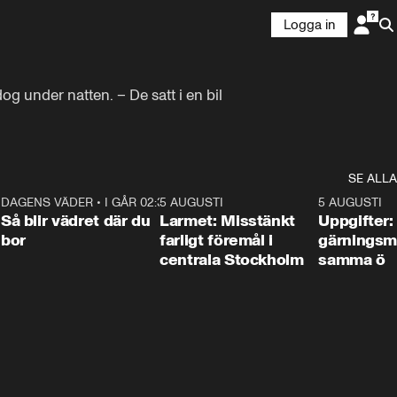
Logga in
g under natten. – De satt i en bil 
SE ALLA
1
DAGENS VÄDER
•
I GÅR 02:30
1:06
5 AUGUSTI
0:35
5 AUGUSTI
Så blir vädret där du
Larmet: Misstänkt
Uppgifter:
bor
farligt föremål i
gärningsm
centrala Stockholm
samma ö