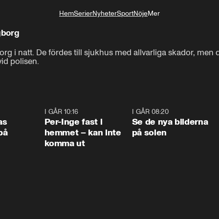
Hem
Serier
Nyheter
Sport
Nöje
Mer
Livsstil
gborg
rg i natt. De fördes till sjukhus med allvarliga skador, men do
id polisen.
0:45
I GÅR 10:16
1:26
I GÅR 08:20
0:3
as
Per-Inge fast i
Se de nya bilderna
på
hemmet – kan inte
på solen
komma ut