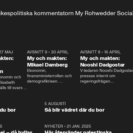
r inrikespolitiska kommentatorn My Rohwedder Soci
27 MAJ
3:51
AVSNITT 9
•
30 APRIL
24:00
AVSNITT 8
•
16 APRIL
25:1
kten:
My och makten:
My och makten:
Mikael Damberg
Nooshi Dadgostar
on
Ekonomin, 
V-ledaren Nooshi Dadgostar
finansministerrollen och 
pressas internt om 
onomin och 
demografikrisen. 
regeringsfrågan.

lisabeth 
Oppositionen ställs till svars 
I Aftonbladets 
ls till svars 
när Socialdemokraternas 
partiledarutfrågning ”My 
stern gästar 
Mikael Damberg gästar My 
och Makten” sätter hon ner 
My och Makten. 
och Makten. 
foten mot kritikerna:

1:06
5 AUGUSTI
1:0
– Vi ställer upp i val. Ska vi 
 du bor
Så blir vädret där du bor
vara med så sitter vi förstås 
25
1:22
NYHETER
•
21 JAN. 2025
0:5
ael – då hyllas
Här återvänder palestinska