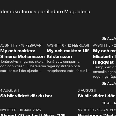
aldemokraternas partiledare Magdalena 
SE ALLA
7
AVSNITT 7
•
19 FEBRUARI
24:30
AVSNITT 6
•
12 FEBRUARI
27:30
AVSNITT 5
•
My och makten:
My och makten: Ulf
My och ma
Simona Mohamsson
Kristersson
Elisabeth
 
Tonårsutvisningarna, skolan 
Tonårsutvisningarna, 
Ringqvist
och och krisen i Liberalerna 
regeringsfrågan och 
Trump, den gr
står i fokus i det sjunde 
matpriserna står i fokus i 
omställningen
avsnittet av ”My och 
det sjätte avsnittet av ”My 
regeringsfråga
makten”. Se när 
och makten”. Se när 
centrum i det 
SE ALLA
Aftonbladets inrikespolitiska 
Aftonbladets inrikespolitiska 
avsnittet av ”
kommentator My 
kommentator My 
6
4 AUGUSTI
1:06
3 AUGUSTI
Makten”. Se nä
Rohwedder ställer 
Rohwedder ställer 
Så blir vädret där du bor
Så blir vädret där
Aftonbladets in
utbildnings- och 
statsminister Ulf Kristersson 
kommentator 
SE ALLA
integrationsminister Simona 
till svars.
Rohwedder stäl
Mohamsson till svars.
Centerpartiets
2
NYHETER
•
16 JAN. 2025
1:01
NYHETER
•
16 JAN. 20
Thand Ring till
Ahmed, 40, är fast i Gaza: ”Vill
Gazaborna: ”Vad s