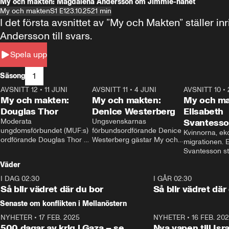
My och makten: Magdalena Andersson om Jimmie-hånet
My och makten
S1 E1
23.10.25
21 min
I det första avsnittet av ”My och Makten” ställe
Andersson till svars.
Spela upp
1
Säsong
AVSNITT 12
•
11 JUNI
26:27
AVSNITT 11
•
4 JUNI
23:40
AVSNITT 10
•
My och makten:
My och makten:
My och ma
Douglas Thor
Denice Westerberg
Elisabeth
Moderata 
Ungsvenskarnas 
Svantess
ungdomsförbundet (MUF:s) 
förbundsordförande Denice 
Kvinnorna, ek
ordförande Douglas Thor 
Westerberg gästar My och 
migrationen. E
gästar My och makten. I 
makten. I avsnittet 
Svantesson stäl
avsnittet diskuteras 
diskuteras migrationsfrågan 
när finansmini
Väder
tonårsutvisningarna och hur 
och hur SD ska locka 
Moderaterna ska locka 
kvinnliga väljare. 
I DAG 02:30
1:06
I GÅR 02:30
väljare till valet i höst. 
Så blir vädret där du bor
Så blir vädret där
Senaste om konflikten i Mellanöstern
NYHETER
•
17 FEB. 2025
0:45
NYHETER
•
16 FEB. 20
500 dagar av krig i Gaza – se
Nya vapen till Isr