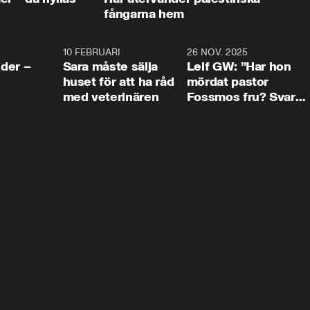
fångarna hem
4:24
10 FEBRUARI
4:13
26 NOV. 2025
8:1
der –
Sara måste sälja
Leif GW: ”Har hon
huset för att ha råd
mördat pastor
med veterinären
Fossmos fru? Svar
nej.”