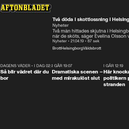
Två döda i skottlossning i Helsin
Nyheter
Två män hittades skjutna i Helsingbo
när de sköts, säger Evelina Olsson v
Nyheter
•
21.04.19
•
87 sek
Brott
Helsingborg
Våldsbrott
DAGENS VÄDER
•
I DAG 02:30
1:06
I GÅR 19:07
0:42
I GÅR 12:19
Så blir vädret där du
Dramatiska scenen –
Här knock
bor
med mirakulöst slut
politikern 
stranden