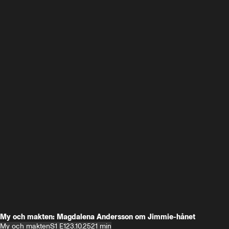
My och makten: Magdalena Andersson om Jimmie-hånet
My och makten
S1 E1
23.10.25
21 min