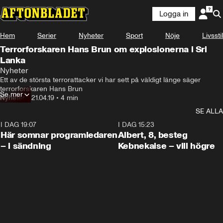
Logga in
Hem
Serier
Nyheter
Sport
Nöje
Livsstil
Terrorforskaren Hans Brun om explosionerna i Sri
Lanka
Nyheter
Ett av de största terrorattacker vi har sett på väldigt länge säger 
terrorforskaren Hans Brun
Se mer
Nyheter
•
21.04.19
•
4 min
SE ALLA
I DAG 19:07
0:45
I DAG 15:23
Här somnar programledaren
Albert, 8, besteg
– i sändning
Kebnekaise – vill högre