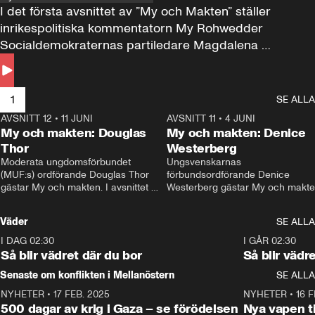
I det första avsnittet av ”My och Makten” ställer 
inrikespolitiska kommentatorn My Rohwedder 
Socialdemokraternas partiledare Magdalena 
Andersson till svars.
1
SE ALLA
AVSNITT 12
•
11 JUNI
26:27
AVSNITT 11
•
4 JUNI
2
My och makten: Douglas
My och makten: Denice
Thor
Westerberg
Moderata ungdomsförbundet 
Ungsvenskarnas 
(MUF:s) ordförande Douglas Thor 
förbundsordförande Denice 
gästar My och makten. I avsnittet 
Westerberg gästar My och makten.
diskuteras tonårsutvisningarna och 
avsnittet diskuteras migrationsfrå
hur Moderaterna ska locka väljare till 
och hur SD ska locka kvinnliga 
Väder
SE ALLA
valet i höst. 
väljare. 
I DAG 02:30
1:06
I GÅR 02:30
Så blir vädret där du bor
Så blir vädr
Senaste om konflikten i Mellanöstern
SE ALLA
NYHETER
•
17 FEB. 2025
0:45
NYHETER
•
16 F
500 dagar av krig i Gaza – se förödelsen
Nya vapen ti