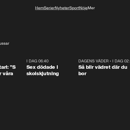
Hem
Serier
Nyheter
Sport
Nöje
Mer
Livsstil
ussar
1:36
I DAG 06:40
0:47
DAGENS VÄDER
•
I DAG 02
1:0
ari: ”S
Sex dödade i
Så blir vädret där du
r våra
skolskjutning
bor