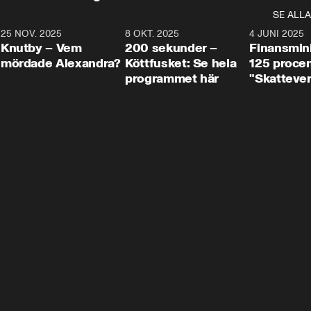
SE ALLA
3
25 NOV. 2025
31:05
8 OKT. 2025
4:29
4 JUNI 2025
Knutby – Vem
200 sekunder –
Finansmin
mördade Alexandra?
Köttfusket: Se hela
125 procent
programmet här
"Skattever
viktig uppg