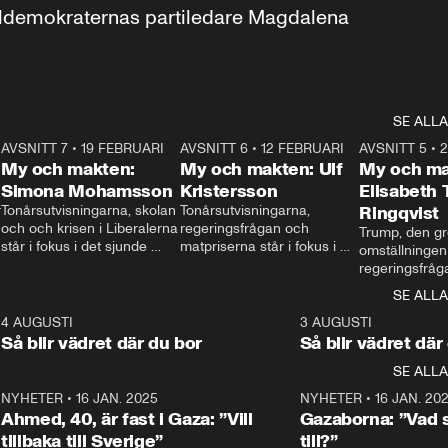
aldemokraternas partiledare Magdalena 
SE ALLA
7
AVSNITT 7
•
19 FEBRUARI
24:30
AVSNITT 6
•
12 FEBRUARI
27:30
AVSNITT 5
•
My och makten:
My och makten: Ulf
My och ma
Simona Mohamsson
Kristersson
Elisabeth
 
Tonårsutvisningarna, skolan 
Tonårsutvisningarna, 
Ringqvist
och och krisen i Liberalerna 
regeringsfrågan och 
Trump, den gr
står i fokus i det sjunde 
matpriserna står i fokus i 
omställningen
avsnittet av ”My och 
det sjätte avsnittet av ”My 
regeringsfråga
makten”. Se när 
och makten”. Se när 
centrum i det 
SE ALLA
Aftonbladets inrikespolitiska 
Aftonbladets inrikespolitiska 
avsnittet av ”
kommentator My 
kommentator My 
6
4 AUGUSTI
1:06
3 AUGUSTI
Makten”. Se nä
Rohwedder ställer 
Rohwedder ställer 
Så blir vädret där du bor
Så blir vädret där
Aftonbladets in
utbildnings- och 
statsminister Ulf Kristersson 
kommentator 
SE ALLA
integrationsminister Simona 
till svars.
Rohwedder stäl
Mohamsson till svars.
Centerpartiets
2
NYHETER
•
16 JAN. 2025
1:01
NYHETER
•
16 JAN. 20
Thand Ring till
Ahmed, 40, är fast i Gaza: ”Vill
Gazaborna: ”Vad s
tillbaka till Sverige”
till?”