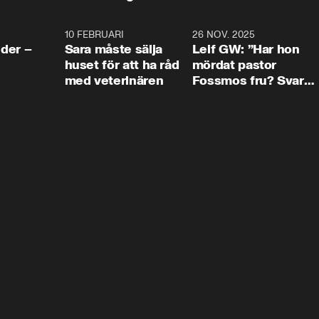
4:24
10 FEBRUARI
4:13
26 NOV. 2025
8:1
der –
Sara måste sälja
Leif GW: ”Har hon
huset för att ha råd
mördat pastor
med veterinären
Fossmos fru? Svar
nej.”