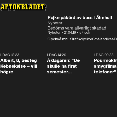
Pojke påkörd av buss i Älmhult
Nyheter
Bedöms vara allvarligt skadad
Nyheter
•
21.04.19
•
57 sek
Olycka
Älmhult
Trafikolyckor
Småland
Ikea
B
I DAG 15:23
0:54
I DAG 14:26
1:54
I DAG 09:53
Albert, 8, besteg
Åklagaren: ”De
Pourmokht
Kebnekaise – vill
skulle ha firat
smygfilma
högre
semester
telefoner”
tillsammans”