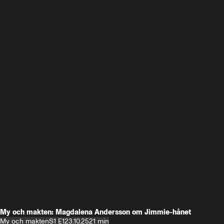
My och makten: Magdalena Andersson om Jimmie-hånet
My och makten
S1 E1
23.10.25
21 min