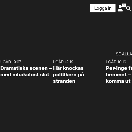
Logga in
SE ALLA
:30
6
I GÅR 19:07
0:42
I GÅR 12:19
0:45
I GÅR 10:16
Dramatiska scenen –
Här knockas
Per-Inge fa
med mirakulöst slut
politikern på
hemmet – 
stranden
komma ut