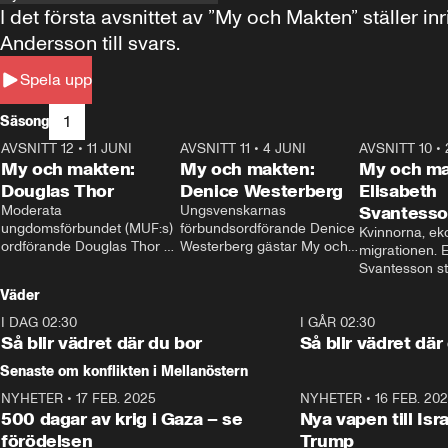
I det första avsnittet av ”My och Makten” ställe
Andersson till svars.
Spela upp
1
Säsong
AVSNITT 12
•
11 JUNI
26:27
AVSNITT 11
•
4 JUNI
23:40
AVSNITT 10
•
My och makten:
My och makten:
My och ma
Douglas Thor
Denice Westerberg
Elisabeth
Moderata 
Ungsvenskarnas 
Svantess
ungdomsförbundet (MUF:s) 
förbundsordförande Denice 
Kvinnorna, ek
ordförande Douglas Thor 
Westerberg gästar My och 
migrationen. E
gästar My och makten. I 
makten. I avsnittet 
Svantesson stäl
avsnittet diskuteras 
diskuteras migrationsfrågan 
när finansmini
Väder
tonårsutvisningarna och hur 
och hur SD ska locka 
Moderaterna ska locka 
kvinnliga väljare. 
I DAG 02:30
1:06
I GÅR 02:30
väljare till valet i höst. 
Så blir vädret där du bor
Så blir vädret där
Senaste om konflikten i Mellanöstern
NYHETER
•
17 FEB. 2025
0:45
NYHETER
•
16 FEB. 20
500 dagar av krig i Gaza – se
Nya vapen till Isr
förödelsen
Trump