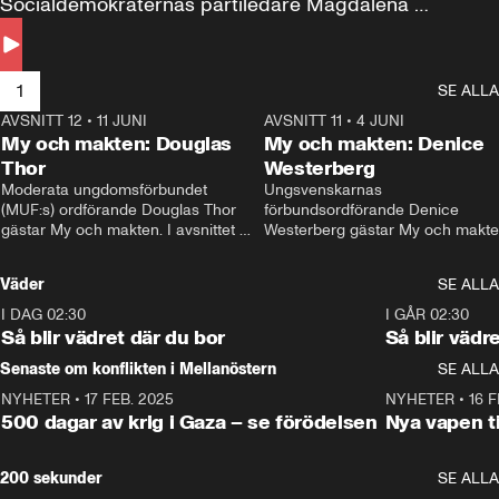
Socialdemokraternas partiledare Magdalena 
Andersson till svars.
1
SE ALLA
AVSNITT 12
•
11 JUNI
26:27
AVSNITT 11
•
4 JUNI
2
My och makten: Douglas
My och makten: Denice
Thor
Westerberg
Moderata ungdomsförbundet 
Ungsvenskarnas 
(MUF:s) ordförande Douglas Thor 
förbundsordförande Denice 
gästar My och makten. I avsnittet 
Westerberg gästar My och makten.
diskuteras tonårsutvisningarna och 
avsnittet diskuteras migrationsfrå
hur Moderaterna ska locka väljare till 
och hur SD ska locka kvinnliga 
Väder
SE ALLA
valet i höst. 
väljare. 
I DAG 02:30
1:06
I GÅR 02:30
Så blir vädret där du bor
Så blir vädr
Senaste om konflikten i Mellanöstern
SE ALLA
NYHETER
•
17 FEB. 2025
0:45
NYHETER
•
16 F
500 dagar av krig i Gaza – se förödelsen
Nya vapen ti
200 sekunder
SE ALLA