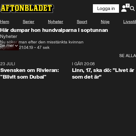
Logga in
Hem
Serier
Nyheter
Sport
Nöje
Livsstil
Här dumpar hon hundvalparna i soptunnan
Nyheter
Nu söker man efter den misstänkta kvinnan
Se mer
Nyheter
•
21.04.19
•
47 sek
SE ALLA
23 JULI
1:42
I GÅR 20:08
Svensken om Rivieran:
Linn, 17, ska dö: ”Livet är
"Blivit som Dubai"
som det är”