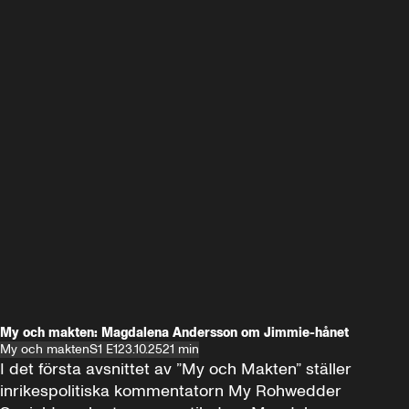
My och makten: Magdalena Andersson om Jimmie-hånet
My och makten
S1 E1
23.10.25
21 min
I det första avsnittet av ”My och Makten” ställer 
inrikespolitiska kommentatorn My Rohwedder 