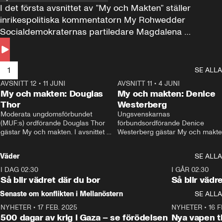
I det första avsnittet av ”My och Makten” ställer 
inrikespolitiska kommentatorn My Rohwedder 
Socialdemokraternas partiledare Magdalena 
Andersson till svars.
1
SE ALLA
AVSNITT 12
•
11 JUNI
26:27
AVSNITT 11
•
4 JUNI
2
My och makten: Douglas
My och makten: Denice
Thor
Westerberg
Moderata ungdomsförbundet 
Ungsvenskarnas 
(MUF:s) ordförande Douglas Thor 
förbundsordförande Denice 
gästar My och makten. I avsnittet 
Westerberg gästar My och makten.
diskuteras tonårsutvisningarna och 
avsnittet diskuteras migrationsfrå
hur Moderaterna ska locka väljare till 
och hur SD ska locka kvinnliga 
Väder
SE ALLA
valet i höst. 
väljare. 
I DAG 02:30
1:06
I GÅR 02:30
Så blir vädret där du bor
Så blir vädr
Senaste om konflikten i Mellanöstern
SE ALLA
NYHETER
•
17 FEB. 2025
0:45
NYHETER
•
16 F
500 dagar av krig i Gaza – se förödelsen
Nya vapen ti