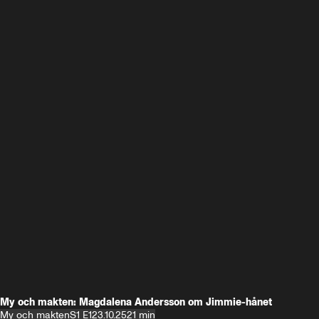
My och makten: Magdalena Andersson om Jimmie-hånet
My och makten
S1 E1
23.10.25
21 min