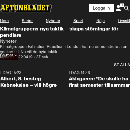
Logga in
Hem
Serier
Nyheter
Sport
Nöje
Livsstil
Klimatgruppens nya taktik – skapa störningar för
pendlare
Nyheter
Klimatgruppen Extinction Rebellion i London har nu demonstrerat i en 
veckas tid. Nu vill de byta taktik.
Se mer
Nyheter
•
22.04.19
•
37 sek
SE ALLA
I DAG 15:23
0:54
I DAG 14:26
Albert, 8, besteg
Åklagaren: ”De skulle ha
Kebnekaise – vill högre
firat semester tillsamma