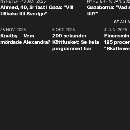
Centerpartiets
2
NYHETER
•
16 JAN. 2025
1:01
NYHETER
•
16 JAN. 20
Thand Ring till
Ahmed, 40, är fast i Gaza: ”Vill
Gazaborna: ”Vad s
tillbaka till Sverige”
till?”
SE ALLA
3
25 NOV. 2025
31:05
8 OKT. 2025
4:29
4 JUNI 2025
Knutby – Vem
200 sekunder –
Finansmin
mördade Alexandra?
Köttfusket: Se hela
125 procent
programmet här
"Skattever
viktig uppg