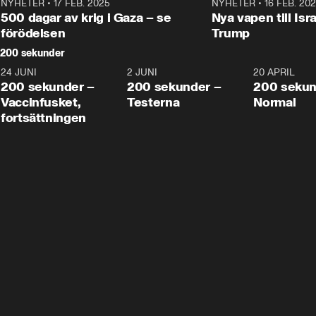
NYHETER
•
17 FEB. 2025
0:45
NYHETER
•
16 FEB. 20
500 dagar av krig i Gaza – se
Nya vapen till Isr
förödelsen
Trump
200 sekunder
24 JUNI
5:00
2 JUNI
4:23
20 APRIL
200 sekunder –
200 sekunder –
200 sekun
Vaccinfusket,
Testerna
Normal
fortsättningen