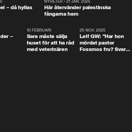
25
1:22
NYHETER
•
21 JAN. 2025
0:5
ael – då hyllas
Här återvänder palestinska
fångarna hem
4:24
10 FEBRUARI
4:13
26 NOV. 2025
8:1
der –
Sara måste sälja
Leif GW: ”Har hon
huset för att ha råd
mördat pastor
med veterinären
Fossmos fru? Svar
nej.”