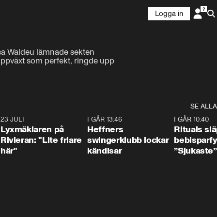
Logga in
Åsa Waldeu lämnade sekten 
uppväxt som perfekt, ringde upp 
SE ALLA
7
23 JULI
2:02
I GÅR 13:46
0:55
I GÅR 10:40
Lyxmäklaren på
Heffners
Rituals sl
Rivieran: "Lite friare
swingerklubb lockar
bebisparf
här"
kändisar
”Sjukaste”