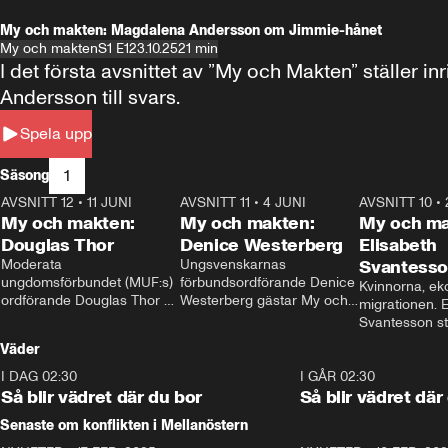
My och makten: Magdalena Andersson om Jimmie-hånet
My och makten
S1 E1
23.10.25
21 min
I det första avsnittet av ”My och Makten” ställe
Andersson till svars.
Spela upp
1
Säsong
AVSNITT 12
•
11 JUNI
26:27
AVSNITT 11
•
4 JUNI
23:40
AVSNITT 10
•
My och makten:
My och makten:
My och ma
Douglas Thor
Denice Westerberg
Elisabeth
Moderata 
Ungsvenskarnas 
Svantess
ungdomsförbundet (MUF:s) 
förbundsordförande Denice 
Kvinnorna, ek
ordförande Douglas Thor 
Westerberg gästar My och 
migrationen. E
gästar My och makten. I 
makten. I avsnittet 
Svantesson stäl
avsnittet diskuteras 
diskuteras migrationsfrågan 
när finansmini
Väder
tonårsutvisningarna och hur 
och hur SD ska locka 
Moderaterna ska locka 
kvinnliga väljare. 
I DAG 02:30
1:06
I GÅR 02:30
väljare till valet i höst. 
Så blir vädret där du bor
Så blir vädret där
Senaste om konflikten i Mellanöstern