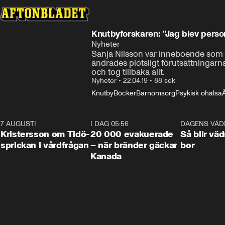
Knutbyforskaren: "Jag blev perso
Nyheter
Sanja Nilsson var inneboende som f
ändrades plötsligt förutsättningarn
och tog tillbaka allt.
Nyheter
•
22.04.19
•
88 sek
Knutby
Böcker
Barnomsorg
Psykisk ohälsa
7 AUGUSTI
0:42
I DAG 05:56
0:38
DAGENS VÄD
Kristersson om Tidö-
20 000 evakuerade
Så blir väd
sprickan i vårdfrågan
– när bränder gäckar
bor
Kanada