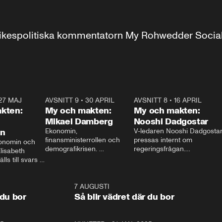
r inrikespolitiska kommentatorn My Rohwedder Soci
27 MAJ
3:51
AVSNITT 9
•
30 APRIL
24:00
AVSNITT 8
•
16 APRIL
25:1
kten:
My och makten:
My och makten:
Mikael Damberg
Nooshi Dadgostar
on
Ekonomin, 
V-ledaren Nooshi Dadgostar
finansministerrollen och 
pressas internt om 
onomin och 
demografikrisen. 
regeringsfrågan.

lisabeth 
Oppositionen ställs till svars 
I Aftonbladets 
ls till svars 
när Socialdemokraternas 
partiledarutfrågning ”My 
stern gästar 
Mikael Damberg gästar My 
och Makten” sätter hon ner 
My och Makten. 
och Makten. 
foten mot kritikerna:

1:06
7 AUGUSTI
1:0
– Vi ställer upp i val. Ska vi 
 du bor
Så blir vädret där du bor
vara med så sitter vi förstås 