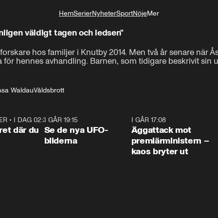
Hem
Serier
Nyheter
Sport
Nöje
Mer
Livsstil
nligen väldigt tagen och ledsen"
orskare hos familjer i Knutby 2014. Men två år senare när 
a för hennes avhandling. Barnen, som tidigare beskrivit sin 
Åsa Waldau
Våldsbrott
ER
•
I DAG 02:30
1:06
I GÅR 19:15
0:36
I GÅR 17:08
0:3
ret där du
Se de nya UFO-
Äggattack mot
bilderna
premiärministern –
kaos bryter ut