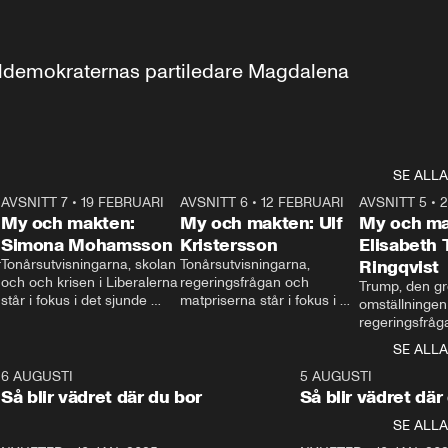
aldemokraternas partiledare Magdalena 
SE ALLA
7
AVSNITT 7
•
19 FEBRUARI
24:30
AVSNITT 6
•
12 FEBRUARI
27:30
AVSNITT 5
•
My och makten:
My och makten: Ulf
My och ma
Simona Mohamsson
Kristersson
Elisabeth
 
Tonårsutvisningarna, skolan 
Tonårsutvisningarna, 
Ringqvist
och och krisen i Liberalerna 
regeringsfrågan och 
Trump, den gr
står i fokus i det sjunde 
matpriserna står i fokus i 
omställningen
avsnittet av ”My och 
det sjätte avsnittet av ”My 
regeringsfråga
makten”. Se när 
och makten”. Se när 
centrum i det 
SE ALLA
Aftonbladets inrikespolitiska 
Aftonbladets inrikespolitiska 
avsnittet av ”
kommentator My 
kommentator My 
6
6 AUGUSTI
1:06
5 AUGUSTI
Makten”. Se nä
Rohwedder ställer 
Rohwedder ställer 
Så blir vädret där du bor
Så blir vädret där
Aftonbladets in
utbildnings- och 
statsminister Ulf Kristersson 
kommentator 
SE ALLA
integrationsminister Simona 
till svars.
Rohwedder stäl
Mohamsson till svars.